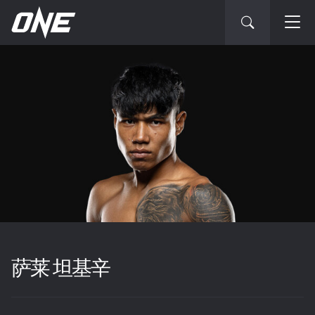
萨莱 坦基辛