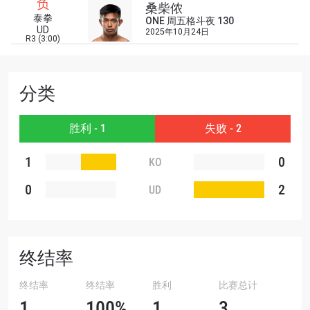
解最新资讯、解锁特别福利以及优先机遇获得直播
负
桑柴侬
场次的最佳座位！
泰拳
ONE 周五格斗夜 130
邮箱
UD
2025年10月24日
对手
R3 (3:00)
赛事
名字
分类
查看集锦
胜利 - 1
失败 - 2
订阅
1
0
KO
提交此表格签署弹出免责声明，即表示您同意我们
0
2
UD
的隐私政策，我们将收集、使用和披露您的信息。
您可以随时取消订阅这些信息。
终结率
终结率
终结率
胜利
比赛总计
1
100%
1
3