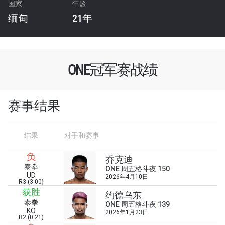
国家
年龄
缅甸
21年
ONE冠军赛战绩
赛事结果
结果
对手和赛事
负
乔克迪
泰拳
ONE 周五格斗夜 150
UD
2026年4月10日
R3 (3:00)
获胜
约德乌东
浏览了解更多
泰拳
ONE 周五格斗夜 139
KO
2026年1月23日
在任何地域观看ONE冠军赛，现在注册获得权限了
R2 (0:21)