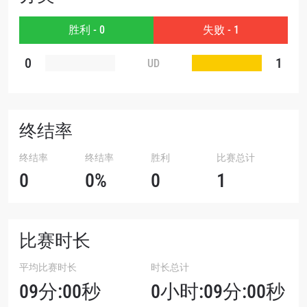
赛事
名字
胜利 - 0
失败 - 1
0
1
查看集锦
UD
订阅
提交此表格签署弹出免责声明，即表示您同意我们
的隐私政策，我们将收集、使用和披露您的信息。
终结率
您可以随时取消订阅这些信息。
终结率
终结率
胜利
比赛总计
0
0%
0
1
比赛时长
平均比赛时长
时长总计
09分:00秒
0小时:09分:00秒