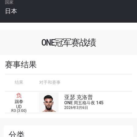
国家
日本
ONE冠军赛战绩
赛事结果
结果
对手和赛事
浏览了解更多
负
亚瑟 克洛普
踢拳
在任何地域观看ONE冠军赛，现在注册获得权限了
ONE 周五格斗夜 145
UD
2026年3月6日
解最新资讯、解锁特别福利以及优先机遇获得直播
R3 (3:00)
场次的最佳座位！
邮箱
对手
分类