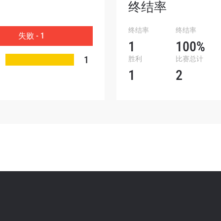
终结率
订阅
终结率
终结率
失败 - 1
表格签署弹出免责声明，即表示您同意我们的隐私政策，
1
100%
集、使用和披露您的信息。您可以随时取消订阅这些信息
1
胜利
比赛总计
1
2