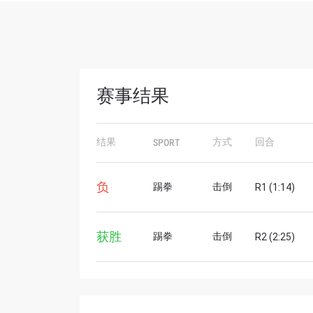
赛事结果
结果
方式
回合
SPORT
浏览
在任何
负
踢拳
击倒
R1 (1:14)
福利以
邮箱
获胜
踢拳
击倒
R2 (2:25)
名字