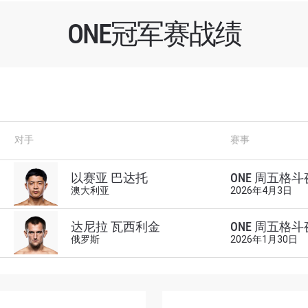
ONE冠军赛战绩
对手
赛事
了解更多
地域观看ONE冠军赛，现在注册获得权限了解最新资讯、
以赛亚 巴达托
ONE 周五格斗夜
澳大利亚
2026年4月3日
及优先机遇获得直播场次的最佳座位！
对手
达尼拉 瓦西利金
ONE 周五格斗夜
俄罗斯
2026年1月30日
赛事
查看集锦