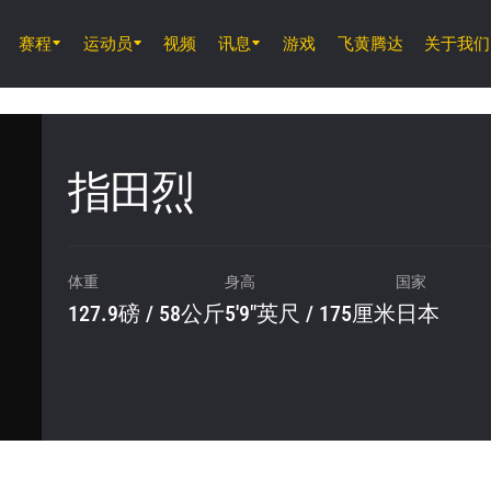
赛程
运动员
视频
讯息
游戏
飞黄腾达
关于我们
8月7日 (周五) 11時30分 UTC
仑披尼竞技场, 曼谷
ONE 周五格斗夜 165
指田烈
8月8日 (周六)
ONE 武士系列赛 2
体重
身高
国家
127.9磅 / 58公斤
5'9"英尺 / 175厘米
日本