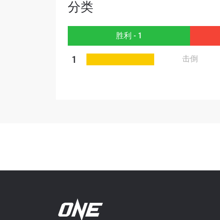
分类
胜利 - 1
提交此
1
击倒