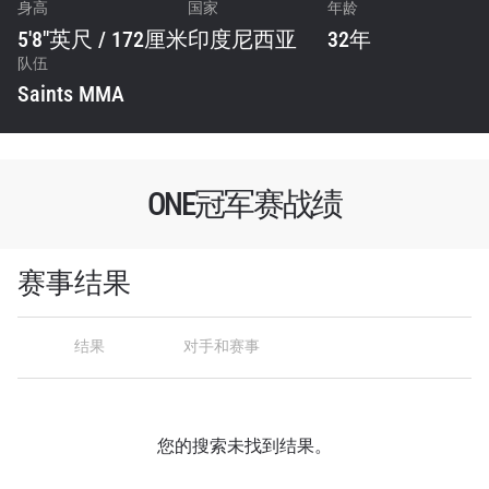
身高
国家
年龄
5'8"英尺 / 172厘米
印度尼西亚
32年
队伍
Saints MMA
浏览了解更多
在任何地域观看ONE冠军赛，现在注册获得权限了
解最新资讯、解锁特别福利以及优先机遇获得直播
场次的最佳座位！
ONE冠军赛战绩
邮箱
对手
赛事结果
赛事
名字
结果
对手和赛事
查看集锦
订阅
提交此表格签署弹出免责声明，即表示您同意我们
您的搜索未找到结果。
的隐私政策，我们将收集、使用和披露您的信息。
您可以随时取消订阅这些信息。