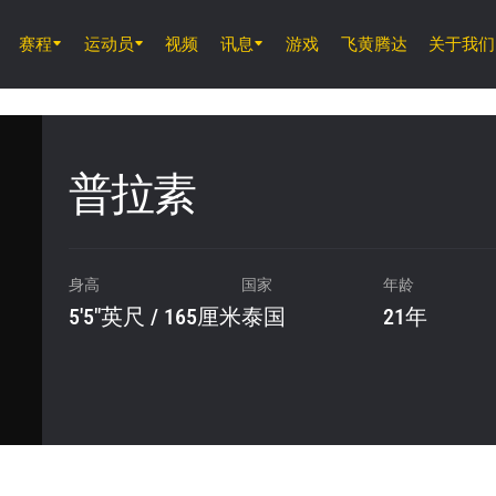
赛程
运动员
视频
讯息
游戏
飞黄腾达
关于我们
8月7日 (周五) 11時30分 UTC
仑披尼竞技场, 曼谷
ONE 周五格斗夜 165
普拉素
8月8日 (周六)
ONE 武士系列赛 2
身高
国家
年龄
5'5"英尺 / 165厘米
泰国
21年