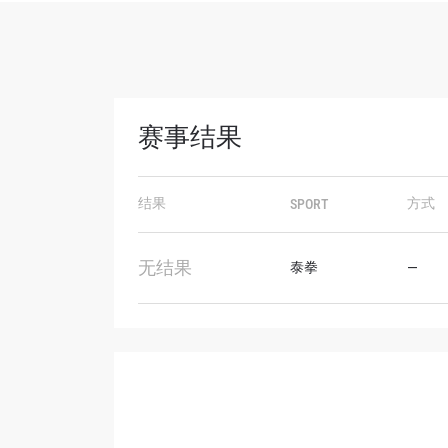
赛事结果
浏览
结果
方式
SPORT
在任何
福利以
无结果
泰拳
—
邮箱
名字