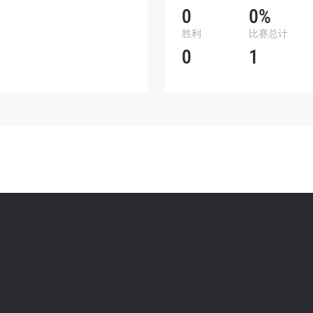
0
0%
表格签署弹出免责声明，即表示您同意我们的隐私政策，
胜利
比赛总计
集、使用和披露您的信息。您可以随时取消订阅这些信息
0
1