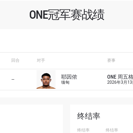
ONE冠军赛战绩
了解更多
回合
对手
赛事
地域观看ONE冠军赛，现在注册获得权限了解最新资讯、
及优先机遇获得直播场次的最佳座位！
耶因侬
ONE 周五格
—
对手
缅甸
2026年3月1
赛事
终结率
查看集锦
终结率
终结率
订阅