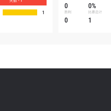
失败 - 1
0
0%
表格签署弹出免责声明，即表示您同意我们的隐私政策，
1
胜利
比赛总计
集、使用和披露您的信息。您可以随时取消订阅这些信息
0
1