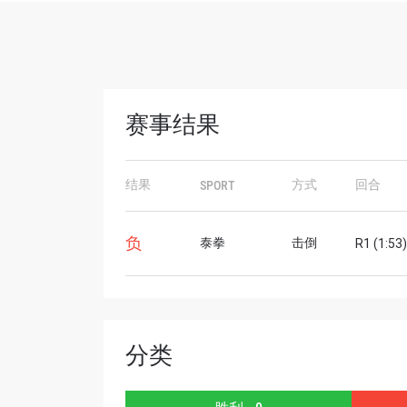
赛事结果
浏览
结果
方式
回合
SPORT
在任何
福利以
负
泰拳
击倒
R1 (1:53)
邮箱
名字
分类