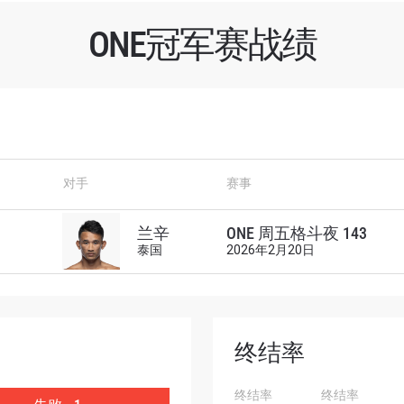
ONE冠军赛战绩
了解更多
对手
赛事
地域观看ONE冠军赛，现在注册获得权限了解最新资讯、
及优先机遇获得直播场次的最佳座位！
兰辛
ONE 周五格斗夜 143
对手
泰国
2026年2月20日
赛事
终结率
查看集锦
终结率
终结率
订阅