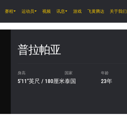
赛程
运动员
视频
讯息
游戏
飞黄腾达
关于我们
8月14日 (周五) 11時30分 UTC
仑披尼竞技场, 曼谷
ONE 周五格斗夜 166
普拉帕亚
8月15日 (周六) 01時00分 UTC
仑披尼竞技场, 曼谷
身高
国家
年龄
ONE 巅峰系列赛 46
5'11"英尺 / 180厘米
泰国
23年