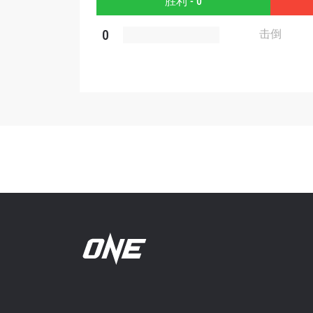
胜利 - 0
提交此
0
击倒