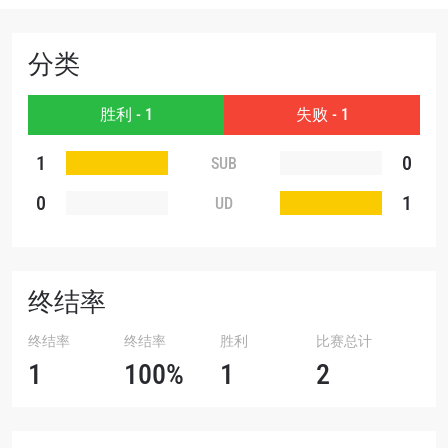
邮箱
对手
分类
赛事
名字
胜利 - 1
失败 - 1
查看集锦
1
0
SUB
订阅
0
1
UD
提交此表格签署弹出免责声明，即表示您同意我们
的隐私政策，我们将收集、使用和披露您的信息。
您可以随时取消订阅这些信息。
终结率
终结率
终结率
胜利
比赛总计
1
100%
1
2