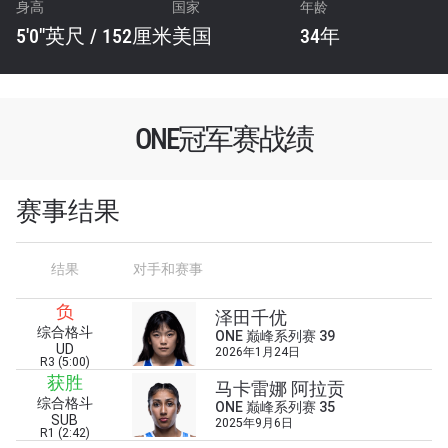
身高
国家
年龄
5'0"英尺 / 152厘米
美国
34年
ONE冠军赛战绩
赛事结果
结果
对手和赛事
负
泽田千优
综合格斗
ONE 巅峰系列赛 39
UD
2026年1月24日
浏览了解更多
R3 (5:00)
获胜
马卡雷娜 阿拉贡
在任何地域观看ONE冠军赛，现在注册获得权限了
综合格斗
ONE 巅峰系列赛 35
解最新资讯、解锁特别福利以及优先机遇获得直播
SUB
2025年9月6日
场次的最佳座位！
R1 (2:42)