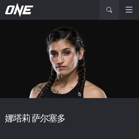
娜塔莉 萨尔塞多