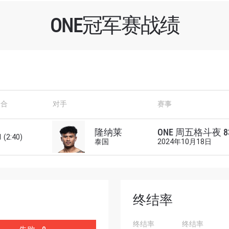
ONE冠军赛战绩
了解更多
回合
对手
赛事
地域观看ONE冠军赛，现在注册获得权限了解最新资讯、
及优先机遇获得直播场次的最佳座位！
隆纳莱
ONE 周五格斗夜 8
 (2:40)
对手
泰国
2024年10月18日
赛事
终结率
查看集锦
终结率
终结率
订阅