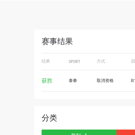
赛事结果
浏览
结果
方式
SPORT
在任何
福利以
获胜
泰拳
取消资格
R1
邮箱
名字
分类