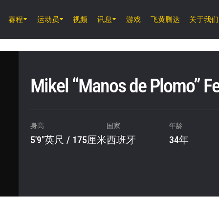
赛程
运动员
视频
讯息
游戏
飞黄腾达
关于我们
8月7日 (周五) 11時30分 UTC
仑披尼竞技场, 曼谷
ONE 周五格斗夜 165
Mikel “Manos de Plomo” F
8月8日 (周六)
ONE 武士系列赛 2
身高
国家
年龄
5'9"英尺 / 175厘米
西班牙
34年