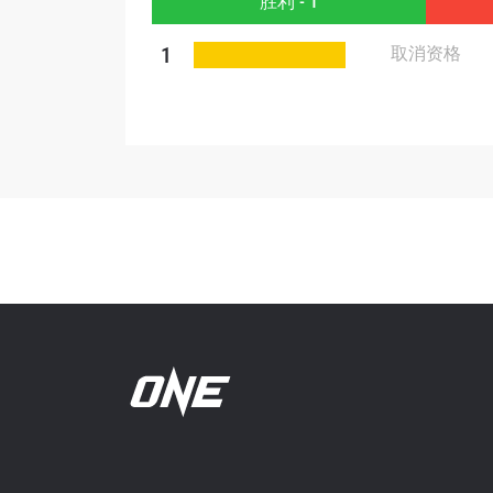
胜利 - 1
提交此
1
取消资格