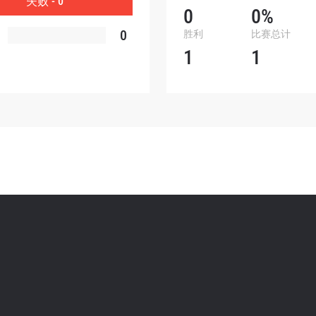
失败 - 0
0
0%
表格签署弹出免责声明，即表示您同意我们的隐私政策，
0
胜利
比赛总计
集、使用和披露您的信息。您可以随时取消订阅这些信息
1
1