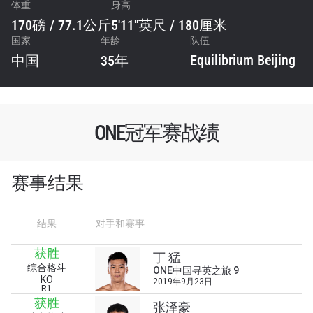
体重
身高
170磅 / 77.1公斤
5'11"英尺 / 180厘米
国家
年龄
队伍
Equilibrium Beijing
中国
35年
ONE冠军赛战绩
赛事结果
结果
对手和赛事
获胜
丁 猛
综合格斗
浏览了解更多
ONE中国寻英之旅 9
KO
2019年9月23日
R1
在任何地域观看ONE冠军赛，现在注册获得权限了
获胜
张泽豪
解最新资讯、解锁特别福利以及优先机遇获得直播