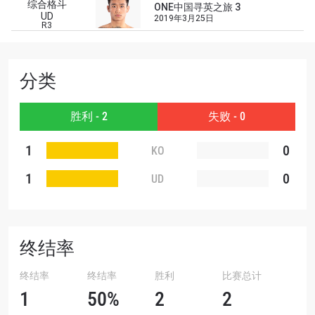
综合格斗
ONE中国寻英之旅 3
场次的最佳座位！
UD
2019年3月25日
邮箱
R3
对手
赛事
分类
名字
胜利 - 2
失败 - 0
查看集锦
订阅
1
0
KO
提交此表格签署弹出免责声明，即表示您同意我们
1
0
UD
的隐私政策，我们将收集、使用和披露您的信息。
您可以随时取消订阅这些信息。
终结率
终结率
终结率
胜利
比赛总计
1
50%
2
2