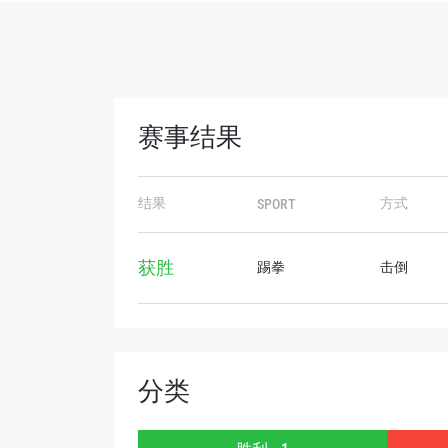
赛事结果
浏览
结果
方式
SPORT
在任何
福利以
获胜
踢拳
击倒
邮箱
名字
分类