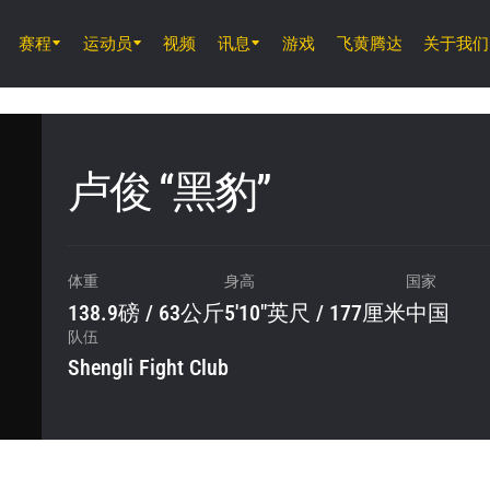
赛程
运动员
视频
讯息
游戏
飞黄腾达
关于我们
8月7日 (周五) 11時30分 UTC
仑披尼竞技场, 曼谷
ONE 周五格斗夜 165
卢俊 “黑豹”
8月8日 (周六)
ONE 武士系列赛 2
体重
身高
国家
138.9磅 / 63公斤
5'10"英尺 / 177厘米
中国
队伍
Shengli Fight Club