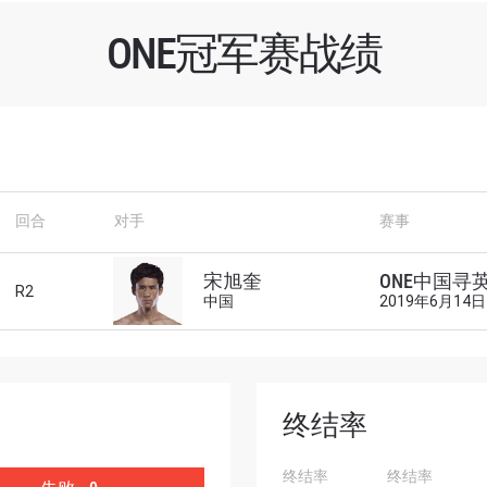
ONE冠军赛战绩
了解更多
回合
对手
赛事
地域观看ONE冠军赛，现在注册获得权限了解最新资讯、
及优先机遇获得直播场次的最佳座位！
宋旭奎
ONE中国寻英
R2
对手
中国
2019年6月14日
赛事
终结率
查看集锦
终结率
终结率
订阅