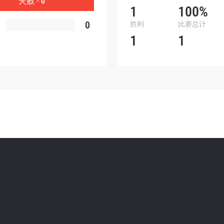
失败 - 0
1
100%
表格签署弹出免责声明，即表示您同意我们的隐私政策，
0
胜利
比赛总计
集、使用和披露您的信息。您可以随时取消订阅这些信息
1
1