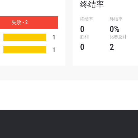
查看集锦
终结率
订阅
终结率
终结率
失败 - 2
表格签署弹出免责声明，即表示您同意我们的隐私政策，
0
0%
集、使用和披露您的信息。您可以随时取消订阅这些信息
1
胜利
比赛总计
0
2
1