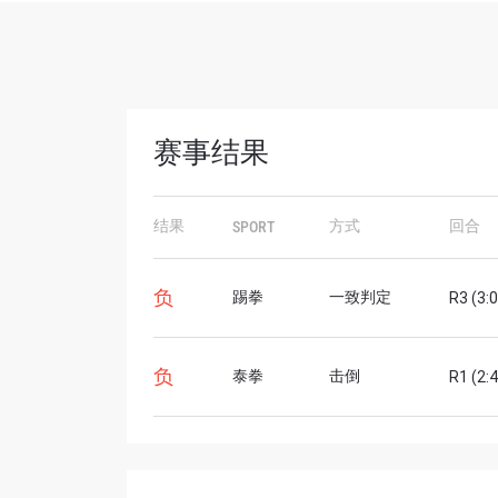
赛事结果
结果
方式
回合
SPORT
浏览
在任何
负
踢拳
一致判定
R3 (3:
福利以
邮箱
负
泰拳
击倒
R1 (2:
名字