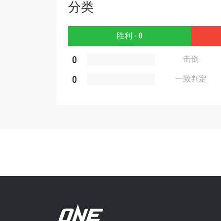
分类
胜利 - 0
提交此
0
击倒
0
一致判定