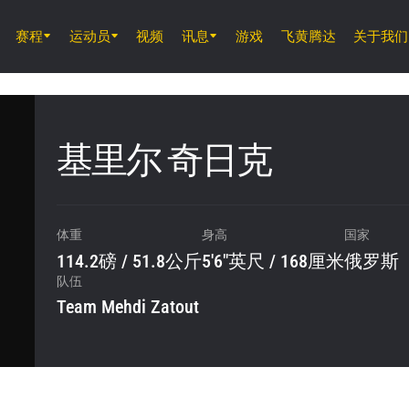
赛程
运动员
视频
讯息
游戏
飞黄腾达
关于我们
8月8日 (周六)
ONE 武士系列赛 2
基里尔 奇日克
8月14日 (周五) 11時30分 UTC
仑披尼竞技场, 曼谷
体重
身高
国家
ONE 周五格斗夜 166
114.2磅 / 51.8公斤
5'6"英尺 / 168厘米
俄罗斯
队伍
Team Mehdi Zatout