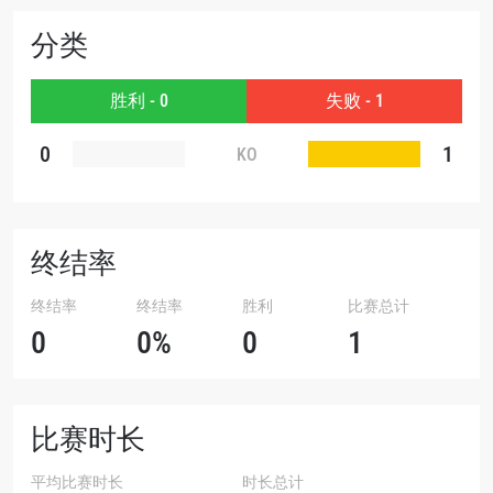
分类
赛事
名字
胜利 - 0
失败 - 1
查看集锦
0
1
KO
订阅
提交此表格签署弹出免责声明，即表示您同意我们
的隐私政策，我们将收集、使用和披露您的信息。
您可以随时取消订阅这些信息。
终结率
终结率
终结率
胜利
比赛总计
0
0%
0
1
比赛时长
平均比赛时长
时长总计