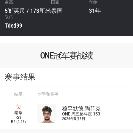
身高
国家
年龄
5'8"英尺 / 173厘米
泰国
31年
队伍
Tded99
ONE冠军赛战绩
赛事结果
结果
对手和赛事
浏览了解更多
负
在任何地域观看ONE冠军赛，现在注册获得权限了
穆罕默德 陶菲克
泰拳
解最新资讯、解锁特别福利以及优先机遇获得直播
ONE 周五格斗夜 153
KO
2026年5月8日
场次的最佳座位！
R2 (2:53)
邮箱
对手