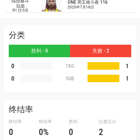
综合格斗
ONE 周五格斗夜 116
场次的最佳座位！
SUB
2025年7月18日
邮箱
R1 (3:53)
对手
赛事
分类
名字
胜利 - 0
失败 - 2
查看集锦
订阅
0
1
TKO
提交此表格签署弹出免责声明，即表示您同意我们
0
1
SUB
的隐私政策，我们将收集、使用和披露您的信息。
您可以随时取消订阅这些信息。
终结率
终结率
终结率
胜利
比赛总计
0
0%
0
2