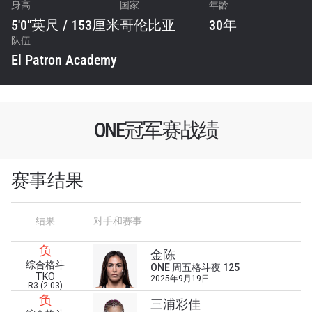
身高
国家
年龄
5'0"英尺 / 153厘米
哥伦比亚
30年
队伍
El Patron Academy
ONE冠军赛战绩
赛事结果
结果
对手和赛事
负
金陈
综合格斗
浏览了解更多
ONE 周五格斗夜 125
TKO
2025年9月19日
R3 (2:03)
在任何地域观看ONE冠军赛，现在注册获得权限了
负
三浦彩佳
解最新资讯、解锁特别福利以及优先机遇获得直播