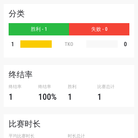
分类
赛事
名字
胜利 - 1
失败 - 0
查看集锦
1
0
TKO
订阅
提交此表格签署弹出免责声明，即表示您同意我们
的隐私政策，我们将收集、使用和披露您的信息。
您可以随时取消订阅这些信息。
终结率
终结率
终结率
胜利
比赛总计
1
100%
1
1
比赛时长
平均比赛时长
时长总计