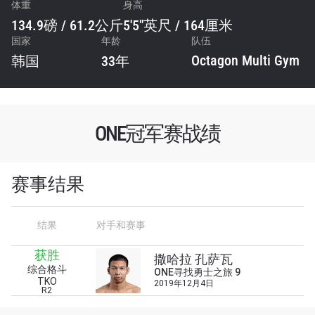
体重
身高
134.9磅 / 61.2公斤
5'5"英尺 / 164厘米
国家
年龄
队伍
Octagon Multi Gym
韩国
33年
ONE冠军赛战绩
赛事结果
结果
对手和赛事
浏览了解更多
获胜
在任何地域观看ONE冠军赛，现在注册获得权限了
撒哈拉 孔萨瓦
解最新资讯、解锁特别福利以及优先机遇获得直播
综合格斗
ONE寻找勇士之旅 9
TKO
场次的最佳座位！
2019年12月4日
R2
邮箱
对手