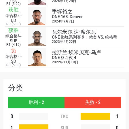
TKO
2026年1月24日
R1 (5:00)
获胜
手塚裕之
综合格斗
ONE 168: Denver
UD
浏览了解更多
2024年9月7日
R3 (5:00)
获胜
在任何地域观看ONE冠军赛，现在注册获得权限了
瓦尔米尔 达·席尔瓦
解最新资讯、解锁特别福利以及优先机遇获得直播
综合格斗
ONE 巅峰系列赛 9： 侬奥 VS. 哈格蒂
SUB
场次的最佳座位！
2023年4月22日
R1 (4:15)
邮箱
负
对手
拉斯兰 埃米贝克·乌卢
综合格斗
ONE 格斗夜 4
SD
2022年11月19日
R3 (5:00)
赛事
名字
分类
查看集锦
订阅
胜利 - 2
失败 - 2
提交此表格签署弹出免责声明，即表示您同意我们
的隐私政策，我们将收集、使用和披露您的信息。
0
1
TKO
您可以随时取消订阅这些信息。
1
0
SUB