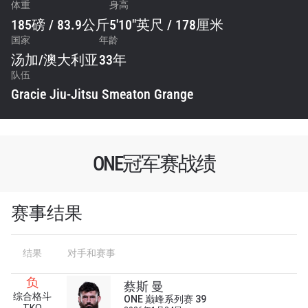
体重
身高
185磅 / 83.9公斤
5'10"英尺 / 178厘米
国家
年龄
汤加
/
澳大利亚
33年
队伍
Gracie Jiu-Jitsu Smeaton Grange
ONE冠军赛战绩
赛事结果
结果
对手和赛事
负
蔡斯 曼
综合格斗
ONE 巅峰系列赛 39