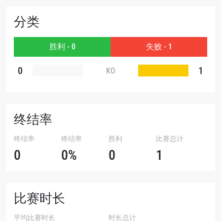
分类
赛事
名字
胜利 - 0
失败 - 1
查看集锦
0
1
KO
订阅
提交此表格签署弹出免责声明，即表示您同意我们
的隐私政策，我们将收集、使用和披露您的信息。
您可以随时取消订阅这些信息。
终结率
终结率
终结率
胜利
比赛总计
0
0%
0
1
比赛时长
平均比赛时长
时长总计