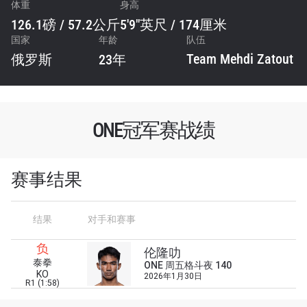
体重
身高
126.1磅 / 57.2公斤
5'9"英尺 / 174厘米
国家
年龄
队伍
Team Mehdi Zatout
俄罗斯
23年
ONE冠军赛战绩
赛事结果
结果
对手和赛事
浏览了解更多
负
在任何地域观看ONE冠军赛，现在注册获得权限了
伦隆叻
解最新资讯、解锁特别福利以及优先机遇获得直播
泰拳
ONE 周五格斗夜 140
KO
场次的最佳座位！
2026年1月30日
R1 (1:58)
邮箱
对手