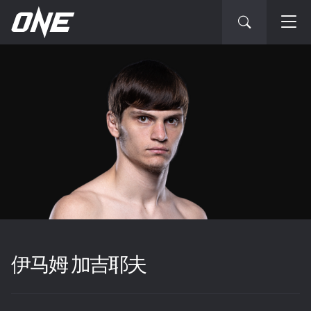
伊马姆 加吉耶夫