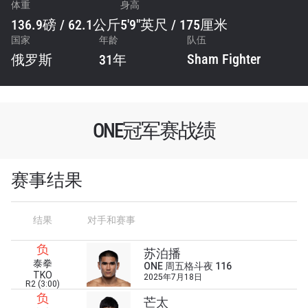
体重
身高
136.9磅 / 62.1公斤
5'9"英尺 / 175厘米
国家
年龄
队伍
Sham Fighter
俄罗斯
31年
ONE冠军赛战绩
赛事结果
结果
对手和赛事
负
苏泊播
泰拳
ONE 周五格斗夜 116
TKO
2025年7月18日
R2 (3:00)
负
芒太