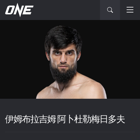
伊姆布拉吉姆 阿卜杜勒梅日多夫