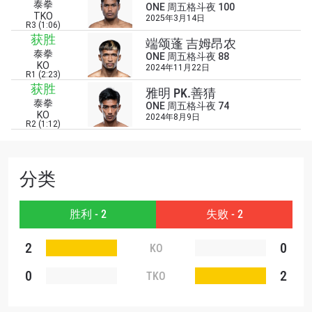
泰拳
浏览了解更多
ONE 周五格斗夜 100
TKO
2025年3月14日
R3 (1:06)
在任何地域观看ONE冠军赛，现在注册获得权限了
获胜
端颂蓬 吉姆昂农
解最新资讯、解锁特别福利以及优先机遇获得直播
泰拳
ONE 周五格斗夜 88
场次的最佳座位！
KO
2024年11月22日
邮箱
R1 (2:23)
对手
获胜
雅明 PK.善猜
泰拳
ONE 周五格斗夜 74
KO
赛事
2024年8月9日
R2 (1:12)
名字
查看集锦
分类
订阅
胜利 - 2
失败 - 2
提交此表格签署弹出免责声明，即表示您同意我们
的隐私政策，我们将收集、使用和披露您的信息。
2
0
KO
您可以随时取消订阅这些信息。
0
2
TKO