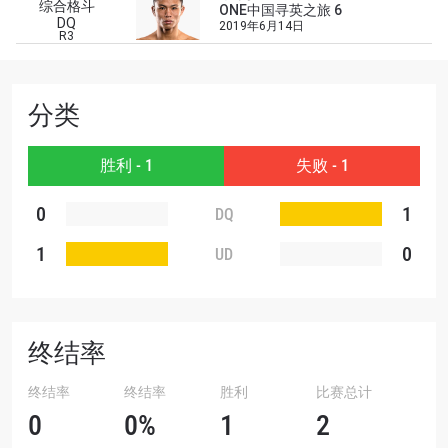
综合格斗
ONE中国寻英之旅 6
场次的最佳座位！
DQ
2019年6月14日
邮箱
R3
对手
赛事
分类
名字
胜利 - 1
失败 - 1
查看集锦
订阅
0
1
DQ
提交此表格签署弹出免责声明，即表示您同意我们
1
0
UD
的隐私政策，我们将收集、使用和披露您的信息。
您可以随时取消订阅这些信息。
终结率
终结率
终结率
胜利
比赛总计
0
0%
1
2