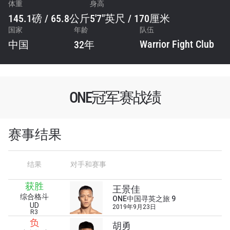
体重
身高
145.1磅 / 65.8公斤
5'7"英尺 / 170厘米
国家
年龄
队伍
Warrior Fight Club
中国
32年
ONE冠军赛战绩
赛事结果
结果
对手和赛事
获胜
王景佳
综合格斗
浏览了解更多
ONE中国寻英之旅 9
UD
2019年9月23日
R3
在任何地域观看ONE冠军赛，现在注册获得权限了
负
胡勇
解最新资讯、解锁特别福利以及优先机遇获得直播