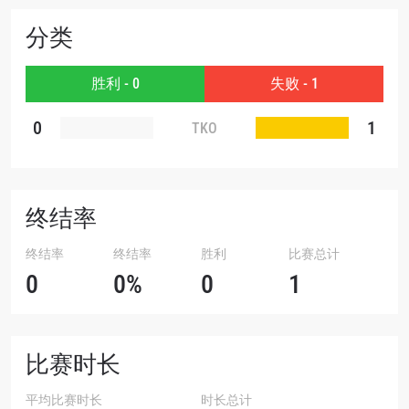
分类
赛事
名字
胜利 - 0
失败 - 1
查看集锦
0
1
TKO
订阅
提交此表格签署弹出免责声明，即表示您同意我们
的隐私政策，我们将收集、使用和披露您的信息。
您可以随时取消订阅这些信息。
终结率
终结率
终结率
胜利
比赛总计
0
0%
0
1
比赛时长
平均比赛时长
时长总计