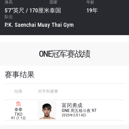
身高
国家
年龄
5'7"英尺 / 170厘米
泰国
19年
队伍
P.K. Saenchai Muay Thai Gym
ONE冠军赛战绩
赛事结果
结果
对手和赛事
浏览了解更多
负
在任何地域观看ONE冠军赛，现在注册获得权限了
富冈勇成
泰拳
解最新资讯、解锁特别福利以及优先机遇获得直播
ONE 周五格斗夜 97
TKO
2025年2月14日
场次的最佳座位！
R1 (1:12)
邮箱
对手