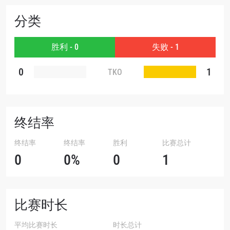
分类
赛事
名字
胜利 - 0
失败 - 1
查看集锦
0
1
TKO
订阅
提交此表格签署弹出免责声明，即表示您同意我们
的隐私政策，我们将收集、使用和披露您的信息。
您可以随时取消订阅这些信息。
终结率
终结率
终结率
胜利
比赛总计
0
0%
0
1
比赛时长
平均比赛时长
时长总计