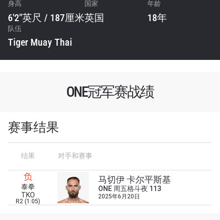
身高
国家
年龄
6'2"英尺 / 187厘米
英国
18年
队伍
Tiger Muay Thai
ONE冠军赛战绩
赛事结果
结果
对手和赛事
浏览了解更多
负
在任何地域观看ONE冠军赛，现在注册获得权限了
马切伊 卡尔平斯基
泰拳
解最新资讯、解锁特别福利以及优先机遇获得直播
ONE 周五格斗夜 113
TKO
2025年6月20日
场次的最佳座位！
R2 (1:05)
邮箱
对手