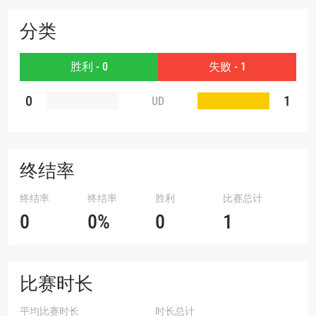
分类
赛事
名字
胜利 - 0
失败 - 1
查看集锦
0
1
UD
订阅
提交此表格签署弹出免责声明，即表示您同意我们
的隐私政策，我们将收集、使用和披露您的信息。
您可以随时取消订阅这些信息。
终结率
终结率
终结率
胜利
比赛总计
0
0%
0
1
比赛时长
平均比赛时长
时长总计