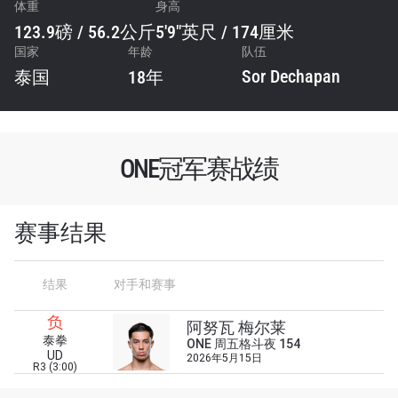
体重
身高
123.9磅 / 56.2公斤
5'9"英尺 / 174厘米
国家
年龄
队伍
Sor Dechapan
泰国
18年
ONE冠军赛战绩
赛事结果
结果
对手和赛事
浏览了解更多
负
在任何地域观看ONE冠军赛，现在注册获得权限了
阿努瓦 梅尔莱
解最新资讯、解锁特别福利以及优先机遇获得直播
泰拳
ONE 周五格斗夜 154
UD
场次的最佳座位！
2026年5月15日
R3 (3:00)
邮箱
对手