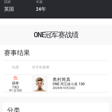
国家
年龄
英国
24年
ONE冠军赛战绩
赛事结果
结果
对手和赛事
浏览了解更多
负
奥村将真
踢拳
在任何地域观看ONE冠军赛，现在注册获得权限了
ONE 周五格斗夜 130
TKO
2025年10月24日
解最新资讯、解锁特别福利以及优先机遇获得直播
R1 (2:50)
场次的最佳座位！
邮箱
对手
分类