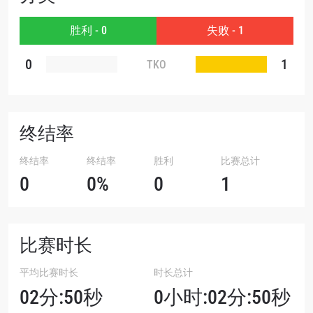
赛事
名字
胜利 - 0
失败 - 1
0
1
查看集锦
TKO
订阅
提交此表格签署弹出免责声明，即表示您同意我们
的隐私政策，我们将收集、使用和披露您的信息。
终结率
您可以随时取消订阅这些信息。
终结率
终结率
胜利
比赛总计
0
0%
0
1
比赛时长
平均比赛时长
时长总计
02分:50秒
0小时:02分:50秒