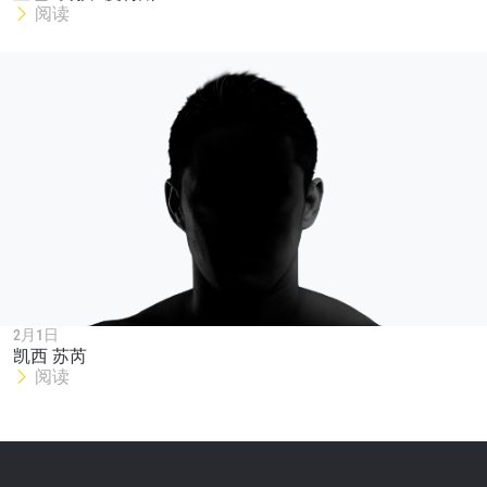
阅读
2月1日
凯西 苏芮
阅读