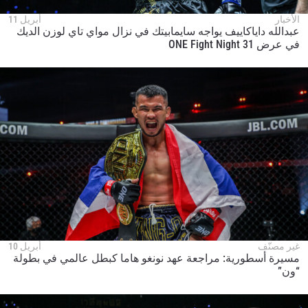
الأخبار
أبريل 11
عبدالله داياكاييف يواجه سايمابيتك في نزال مواي تاي لوزن الديك
في عرض ONE Fight Night 31
غير مصنّف
أبريل 10
مسيرة أسطورية: مراجعة عهد نونغو هاما كبطل عالمي في بطولة
“ون”