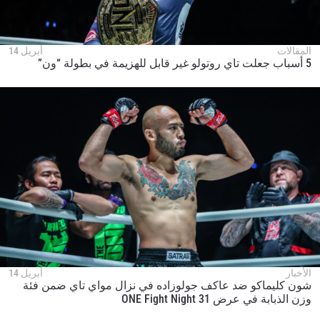
المقالات
أبريل 14
5 أسباب جعلت تاي روتولو غير قابل للهزيمة في بطولة “ون”
الأخبار
أبريل 14
شون كليماكو ضد عاكف جولوزاده في نزال مواي تاي ضمن فئة
وزن الذبابة في عرض ONE Fight Night 31