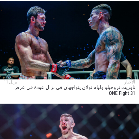
ابق على اطّلاع
خذ بطولة "ون" معك أينما ذهبت! اشترك الآن للوصول
إلى آخر الأخبار، وفتح العروض الخاصة والحصول على
أفضل المقاعد لعروضنا الحية.
البريد الإلكتروني
المنافس
العرض
الإسم
الأخبار
أبريل 11
ناوزيت تروجيلو وليام نولان يتواجهان في نزال عودة في عرض
ONE Fight 31
شاهد أبرز اللقطات
إشترك
بإرسال هذا النموذج، فإنك توافق على جمعنا لمعلوماتك
واستخدامها والإفصاح عنها بموجب
سياسة الخصوصية
.
يمكنك إلغاء الاشتراك في هذه المنشورات في أي وقت.