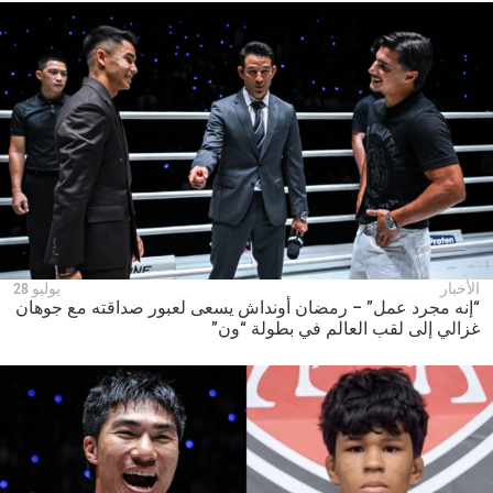
ابق على اطّلاع
خذ بطولة "ون" معك أينما ذهبت! اشترك الآن للوصول
إلى آخر الأخبار، وفتح العروض الخاصة والحصول على
أفضل المقاعد لعروضنا الحية.
البريد الإلكتروني
المنافس
العرض
الإسم
شاهد أبرز اللقطات
إشترك
الأخبار
يوليو 28
“إنه مجرد عمل” – رمضان أونداش يسعى لعبور صداقته مع جوهان
بإرسال هذا النموذج، فإنك توافق على جمعنا لمعلوماتك
غزالي إلى لقب العالم في بطولة “ون”
واستخدامها والإفصاح عنها بموجب
سياسة الخصوصية
.
يمكنك إلغاء الاشتراك في هذه المنشورات في أي وقت.