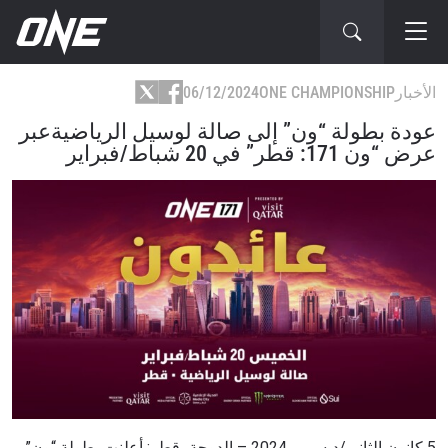
الأخبار
ONE CHAMPIONSHIP
06/12/2024
عودة بطولة “ون” إلى صالة لوسيل الرياضيةعبر
عرض “ون 171: قطر” في 20 شباط/فبراير
5 كانون الثاني/ديسمبر 2024 – الدوحة، قطر: أعلنت بطولة “ون”،