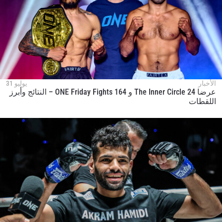
الأخبار
يوليو 31
عرضا The Inner Circle 24 و ONE Friday Fights 164 – النتائج وأبرز
اللقطات