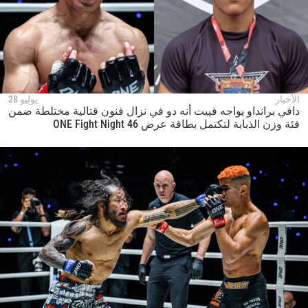
الأخبار
يوليو 28
دافي برانداو يواجه فييت أنه دو في نزال فنون قتالية مختلطة ضمن
فئة وزن الذبابة لتكتمل بطاقة عرض ONE Fight Night 46