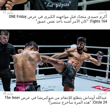
الأخبار
يوليو 31
أكرم حميدي متجدّد قبل مواجهته الكبرى في عرض ONE Friday
Fights 164: “كان الأمر أشبه بأخذ نفس عميق”
الأخبار
يوليو 30
عبدالله أونداش يتطلع للانتقام من شوكبريشا في عرض The Inner
Circle 24: “هذه المرة سأخرج منتصراً”