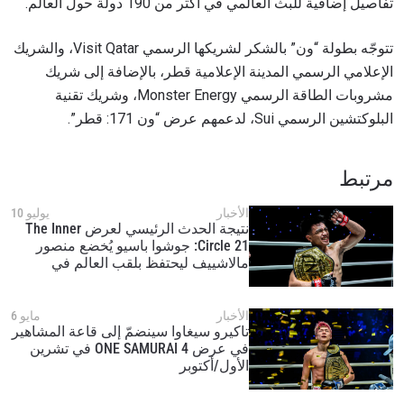
تفاصيل إضافية للبث العالمي في أكثر من 190 دولة حول العالم.
تتوجّه بطولة “ون” بالشكر لشريكها الرسمي Visit Qatar، والشريك
الإعلامي الرسمي المدينة الإعلامية قطر، بالإضافة إلى شريك
مشروبات الطاقة الرسمي Monster Energy، وشريك تقنية
البلوكتشين الرسمي Sui، لدعمهم عرض “ون 171: قطر”.
مرتبط
الأخبار
يوليو 10
نتيجة الحدث الرئيسي لعرض The Inner
Circle 21: جوشوا باسيو يُخضع منصور
مالاشييف ليحتفظ بلقب العالم في
الفنون القتالية المختلطة لوزن القشة في
بطولة “ون”
الأخبار
مايو 6
تاكيرو سيغاوا سينضمّ إلى قاعة المشاهير
في عرض ONE SAMURAI 4 في تشرين
الأول/أكتوبر