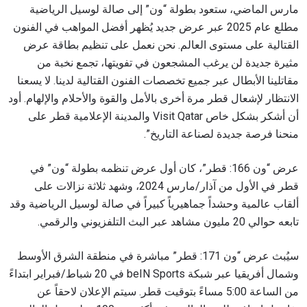
مارس الماضي، ستعود بطولة “ون” إلى صالة لوسيل الرياضية
مطلع عام 2025 عبر عرض جديد يُظهر أفضل المواهب في الفنون
القتالية على مستوى العالم. نحن نعمل على تنظيم بطاقة عرض
مثيرة جديدة لن يرغب المشجعون في تفويتها، تجمع نخبة من
مقاتلينا الأبطال عبر جميع تخصصات الفنون القتالية لدينا. لا يسعنا
الانتظار لإشعال قطر مرة أخرى بالأمل والقوة والأحلام والإلهام. أود
أن أشكر بشكل خاص Visit Qatar والمدينة الإعلامية قطر على
منحنا فرصة جديدة لصناعة التاريخ”.
عرض “ون 166: قطر”، كان أول عرض تنظمه بطولة “ون” في
قطر في الأول من آذار/مارس 2024، وشهد ثلاثة نزالات على
ألقاب عالمية وحشداً جماهيرياً كبيراً في صالة لوسيل الرياضية وقد
تابعه حوالي 20 مليون مشاهد عبر البث التلفزيوني والرقمي.
سيُبث عرض “ون 171: قطر” مباشرة في منطقة الشرق الأوسط
وشمال أفريقيا عبر شبكة beIN Sports في 20 شباط/فبراير ابتداءً
من الساعة 5:00 مساءً بتوقيت قطر. سيتم الإعلان لاحقاً عن