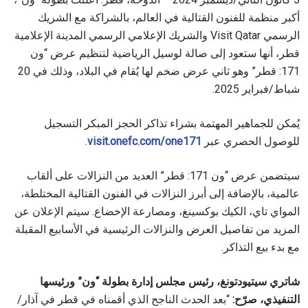
أكبر منظمة للفنون القتالية في العالم، بالشراكة مع الشريك
الرسمي Visit Qatar والشريك الإعلامي الرسمي المدينة الإعلامية
قطر، أنها ستعود إلى صالة لوسيل الرياضية لتنظيم عرض “ون
171: قطر” وهو ثاني عرض ضخم لها يُقام في البلاد، وذلك في 20
شباط/فبراير 2025.
يُمكن للجماهير المهتمة بشراء تذاكر الحجز المبكر التسجيل
للوصول الحصري عبر
visit.onefc.com/one171
.
سيتضمن عرض “ون 171: قطر” العديد من النزالات على ألقاب
عالمية، بالإضافة إلى أبرز النزالات في الفنون القتالية المختلطة،
المواي تاي، الكيك بوكسينغ، ومصارعة الإخضاع. سيتم الإعلان عن
المزيد من تفاصيل العرض والنزالات الرئيسية في الأسابيع المقبلة
مع بدء بيع التذاكر.
شاتري سيتيودتونغ، رئيس مجلس إدارة بطولة “ون” ورئيسها
التنفيذي، صرّح:
“بعد الحدث الناجح الذي أقمناه في قطر في آذار/