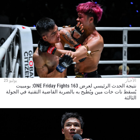
الأخبار
يوليو 25
نتيجة الحدث الرئيسي لعرض ONE Friday Fights 163: بومبيت
يُسقط نات خات مين ويُطيح به بالضربة القاضية التقنية في الجولة
الثالثة