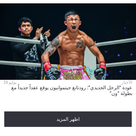
الأخبار
يوليو 23
عودة “الرجل الحديدي”: رودتانغ جيتموانيون يوقع عقداً جديداً مع
بطولة “ون”
اظهر المزيد