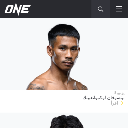
يونيو 8
بيتسوفان لوكموانغبيتك
اقرأ