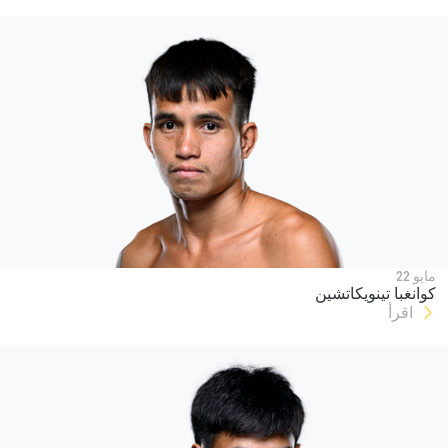
مايو 22
كوانغبا تينويكاتشين
اقرأ