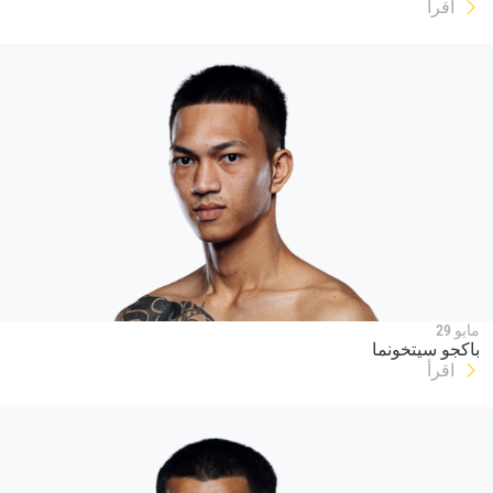
اقرأ
مايو 29
باكجو سيتخونما
اقرأ