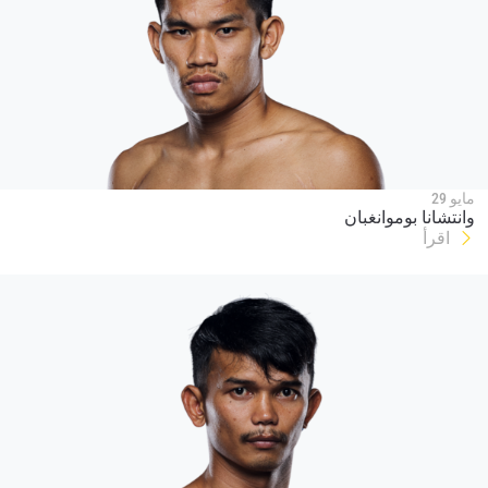
مايو 29
وانتشانا بوموانغبان
اقرأ
ابق على اطّلاع
خذ بطولة "ون" معك أينما ذهبت! اشترك الآن للوصول
إلى آخر الأخبار، وفتح العروض الخاصة والحصول على
أفضل المقاعد لعروضنا الحية.
البريد الإلكتروني
المنافس
العرض
الإسم