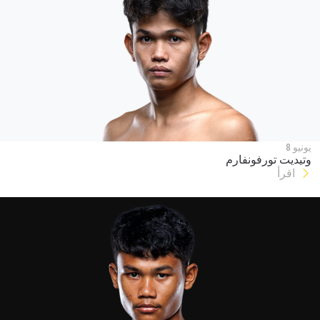
يونيو 8
وتيديت تورفونفارم
اقرأ