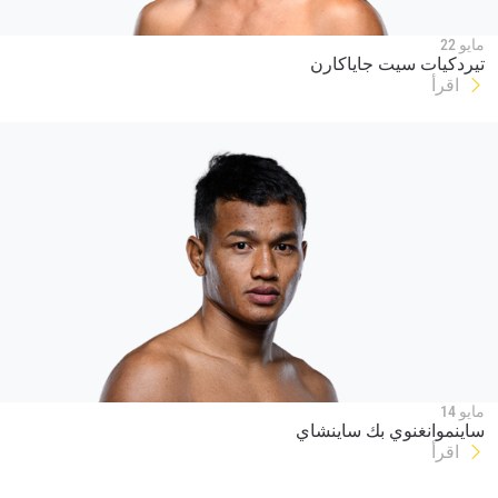
مايو 22
تيردكيات سيت جاياكارن
اقرأ
مايو 14
ساينموانغنوي بك ساينشاي
اقرأ