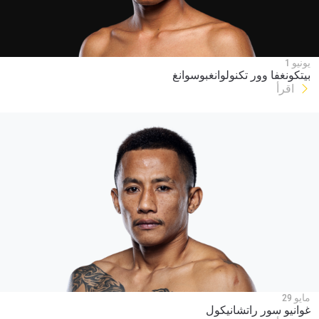
يونيو 1
بيتكونغفا وور تكنولوانغبوسوانغ
اقرأ
مايو 29
غوانيو سور راتشانيكول