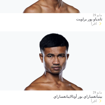
شاهد أبرز اللقطات
مايو 29
إشترك
تاندياو بور براويت
اقرأ
بإرسال هذا النموذج، فإنك توافق على جمعنا لمعلوماتك
واستخدامها والإفصاح عنها بموجب
سياسة الخصوصية
.
يمكنك إلغاء الاشتراك في هذه المنشورات في أي وقت.
مايو 29
بيتبانغساراي بور أوتالايبانغساراي
اقرأ