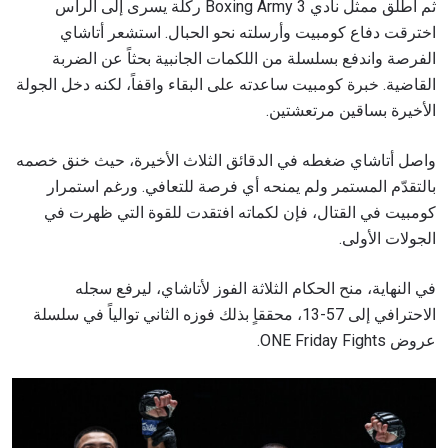
ثم أطلق ممثل نادي Boxing Army 3 ركلة يسرى إلى الرأس
اخترقت دفاع كومبيت وأرسلته نحو الحبال. استشعر أتاشاي
الفرصة واندفع بسلسلة من اللكمات الجانبية بحثاً عن الضربة
القاضية. خبرة كومبيت ساعدته على البقاء واقفاً، لكنه دخل الجولة
الأخيرة بساقين مرتعشتين.
واصل أتاشاي ضغطه في الدقائق الثلاث الأخيرة، حيث خنق خصمه
بالتقدّم المستمر ولم يمنحه أي فرصة للتعافي. ورغم استمرار
كومبيت في القتال، فإن لكماته افتقدت للقوة التي ظهرت في
الجولات الأولى.
في النهاية، منح الحكام الثلاثة الفوز لأتاشاي، ليرفع سجله
الاحترافي إلى 57-13، محققاٍ بذلك فوزه الثاني توالياً في سلسلة
عروض ONE Friday Fights.