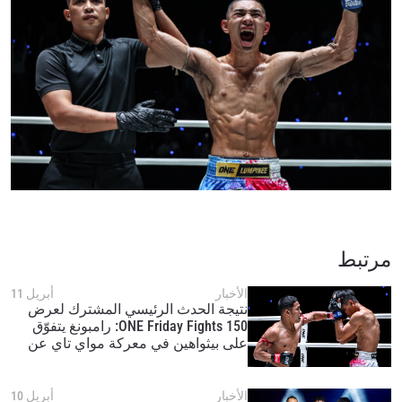
مرتبط
الأخبار
أبريل 11
نتيجة الحدث الرئيسي المشترك لعرض
ONE Friday Fights 150: رامبونغ يتفوّق
على بيثواهين في معركة مواي تاي عن
فئة وزن الذبابة
الأخبار
أبريل 10