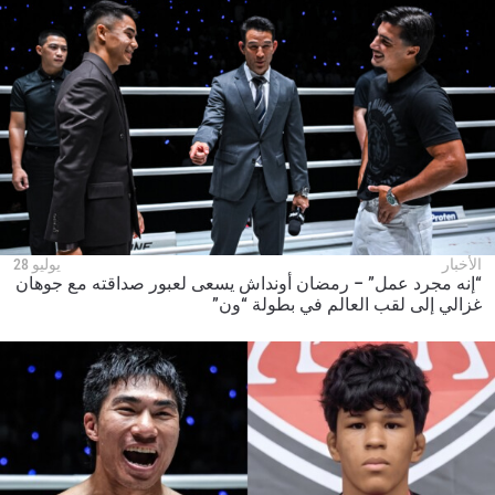
الأخبار
يوليو 28
“إنه مجرد عمل” – رمضان أونداش يسعى لعبور صداقته مع جوهان
غزالي إلى لقب العالم في بطولة “ون”