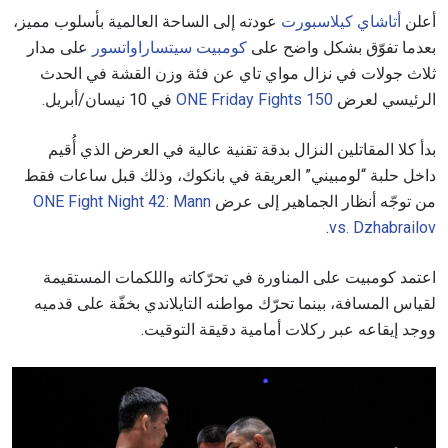
أعلن
أتاشاي كيلاسبورت
عودته إلى الساحة العالمية بأسلوب مميز،
بعدما تفوّق بشكل واضح على
كومبيت سيتساراواتسور
على مدار
ثلاث جولات في نزال مواي تاي عن فئة وزن القشة في الحدث
الرئيسي لعرض
ONE Friday Fights 150
في 10 نيسان/أبريل.
بدأ كلا المقاتلين النزال بدقة تقنية عالية في العرض الذي أُقيم
داخل حلبة “لومبيني” العريقة في بانكوك، وذلك قبل ساعات فقط
من توجّه أنظار الجماهير إلى عرض
ONE Fight Night 42: Mann
.
vs. Dzhabrailov
اعتمد كومبيت على المناورة في تحرّكاته واللكمات المستقيمة
لقياس المسافة، بينما تحرّك مواطنه التايلاندي بخفّة على قدميه
ووجد إيقاعه عبر ركلات أمامية دقيقة التوقيت.