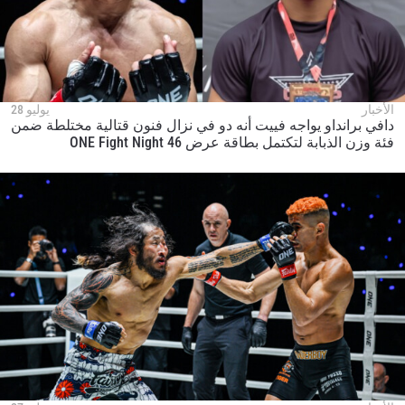
الأخبار
يوليو 28
دافي برانداو يواجه فييت أنه دو في نزال فنون قتالية مختلطة ضمن
فئة وزن الذبابة لتكتمل بطاقة عرض ONE Fight Night 46