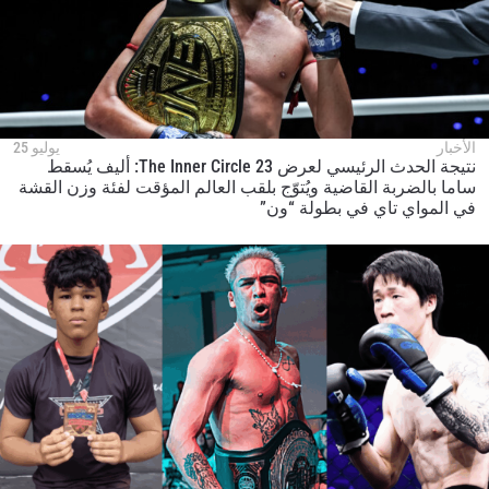
الأخبار
يوليو 25
نتيجة الحدث الرئيسي لعرض The Inner Circle 23: أليف يُسقط
ساما بالضربة القاضية ويُتوّج بلقب العالم المؤقت لفئة وزن القشة
في المواي تاي في بطولة “ون”