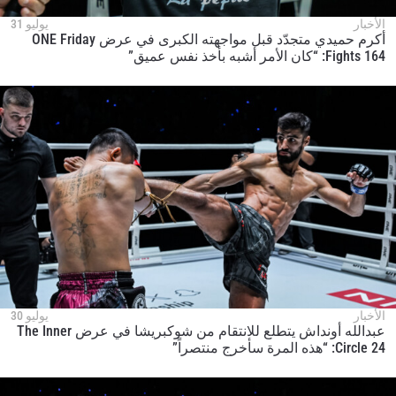
خذ بطولة "ون" معك أينما ذهبت! اشترك الآن للوصول
الأخبار
يوليو 31
إلى آخر الأخبار، وفتح العروض الخاصة والحصول على
أكرم حميدي متجدّد قبل مواجهته الكبرى في عرض ONE Friday
أفضل المقاعد لعروضنا الحية.
Fights 164: “كان الأمر أشبه بأخذ نفس عميق”
البريد الإلكتروني
المنافس
العرض
الإسم
شاهد أبرز اللقطات
إشترك
بإرسال هذا النموذج، فإنك توافق على جمعنا لمعلوماتك
واستخدامها والإفصاح عنها بموجب
سياسة الخصوصية
.
يمكنك إلغاء الاشتراك في هذه المنشورات في أي وقت.
الأخبار
يوليو 30
عبدالله أونداش يتطلع للانتقام من شوكبريشا في عرض The Inner
Circle 24: “هذه المرة سأخرج منتصراً”