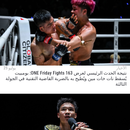
الأخبار
يوليو 25
نتيجة الحدث الرئيسي لعرض ONE Friday Fights 163: بومبيت
يُسقط نات خات مين ويُطيح به بالضربة القاضية التقنية في الجولة
الثالثة