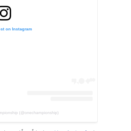
ost on Instagram
mpionship (@onechampionship)