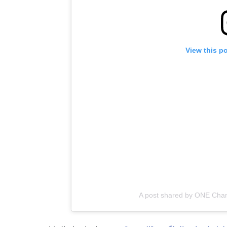
View this p
A post shared by ONE Cha