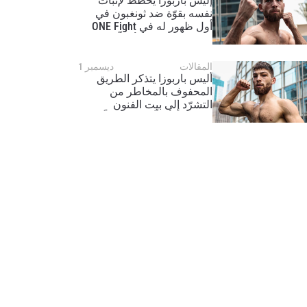
إليس باربوزا يخطط لإثبات
نفسه بقوّة ضد ثونغبون في
أول ظهور له في ONE Fight
Night 17: “سوف أحطّم
معنوياته”
المقالات
ديسمبر 1
أليس باربوزا يتذكر الطريق
المحفوف بالمخاطر من
التشرّد إلى بيت الفنون
القتالية: “أتذكّر البرد جيداً”