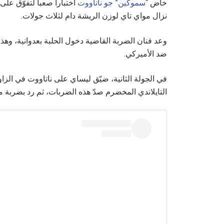
خاض
“سموكين” جو ناتاووت
اختباراً صعباً لتفوّق على
نزال مواي تاي لوزن الريشة دام لثلاث جولات.
وعد فنان الضربة القاضية دخول الحلبة بعدوانية، وهذا 
ضد الأميركي.
في الجولة الثانية، ضيّق ليساي على ناتاووت في الزا
التايلاندي المخضرم صدّ هذه الضربات، ثم رد بضربة 
ابق ع
خذ بطولة 
العروض ا
البريد الإ
الإسم