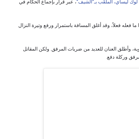
لوك ليساي، الملقّب بـ”الشيف”
، عبر قرار بإجماع الحكام في
ما فعله فعلاً، وقد أغلق المسافة باستمرار ورفع وتيرة النزال
وية، وأطلق العنان للعديد من ضربات المرفق. ولكن المقاتل
مرفق وركلة دفع.
لى اطّلاع
"ون" معك أينما ذهبت! اشترك الآن للوصول إلى آخر الأخبار، وفت
لخاصة والحصول على أفضل المقاعد لعروضنا الحية.
لكتروني
المنافس
العرض