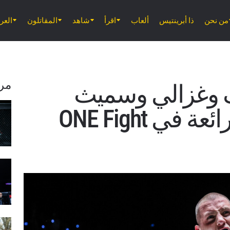
من نحن
ذا أبرينتيس
ألعاب
اقرأ
شاهد
المقاتلون
الع
مر
 وغزالي وسميث
يسجلون انتصارات رائعة في ONE Fight