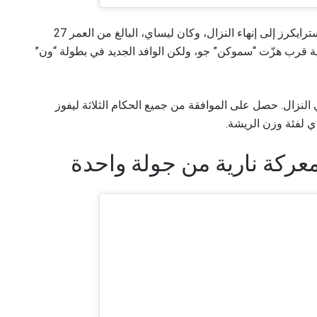
مع اقتراب النهاية في الجولة الثالثة، سعى كل من السترايكرز إلى إنهاء النزال، وكان ليساي، البالغ من العمر 27
نية قرب هزّت “سموكن” جو، ولكن الوافد الجديد في بطولة “ون”
النزال. حصل على الموافقة من جميع الحكام الثلاثة ليفوز
ي لفئة وزن الريشة.
ركة نارية من جولة واحدة