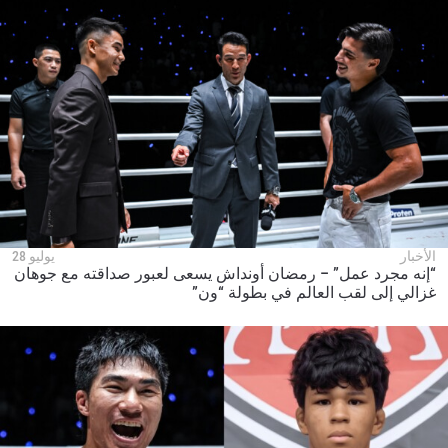
الأخبار
يوليو 28
“إنه مجرد عمل” – رمضان أونداش يسعى لعبور صداقته مع جوهان
غزالي إلى لقب العالم في بطولة “ون”