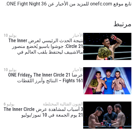
تابع موقع onefc.com للمزيد من الأخبار عن ONE Fight Night 36.
مرتبط
الأخبار
يوليو 10
نتيجة الحدث الرئيسي لعرض The Inner
Circle 21: جوشوا باسيو يُخضع منصور
مالاشييف ليحتفظ بلقب العالم في
ابق على اطّلاع
الفنون القتالية المختلطة لوزن القشة في
خذ بطولة "ون" معك أينما ذهبت! اشترك الآن للوصول
بطولة “ون”
إلى آخر الأخبار، وفتح العروض الخاصة والحصول على
الأخبار
يوليو 10
أفضل المقاعد لعروضنا الحية.
عرضا The Inner Circle 21 وONE Friday
البريد الإلكتروني
Fights 161 – النتائج وأبرز اللقطات
المنافس
العرض
الإسم
الفنون القتالية المختلطة
يوليو 6
3 أسباب لمشاهدة عرض The Inner Circle
21 يوم الجمعة في 10 تموز/يوليو
شاهد أبرز اللقطات
إشترك