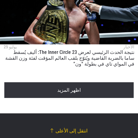
الأخبار
يوليو 25
نتيجة الحدث الرئيسي لعرض The Inner Circle 23: أليف يُسقط
ساما بالضربة القاضية ويُتوّج بلقب العالم المؤقت لفئة وزن القشة
في المواي تاي في بطولة “ون”
اظهر المزيد
انتقل إلى الأعلى