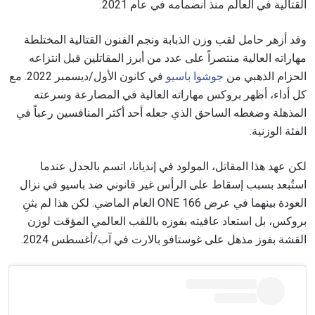
القتالية في العالم منذ انضمامه في عام 2021.
وقد أزهر حامل لقب وزن الذبابة ونجم الفنون القتالية المختلطة
مهاراته العالية منتصراً على عدد من أبرز المقاتلين قبل انتزاعه
الحزام الذهبي من
جوشوا باسيو
في كانون الأول/ديسمبر 2022. مع
كل أداء، أظهر بروكس مهاراته العالية في المصارعة وسرعته
المذهلة وضغطه الساحق الذي جعله أحد أكثر المنافسين رعباً في
الفئة الوزنية.
لكن عهد هذا المقاتل، المولود في إنديانا، اتسم بالجدل عندما
استُبعد بسبب إسقاط على الرأس غير قانوني ضد باسيو في نزال
العودة بينهما في عرض ONE 166 العام الماضي. لكن هذا لم يثنِ
بروكس، بل استعاد عافيته بفوزه باللقب العالمي المؤقت لوزن
القشة بفوز مذهل على غوستافو بالارت في آب/أغسطس 2024.