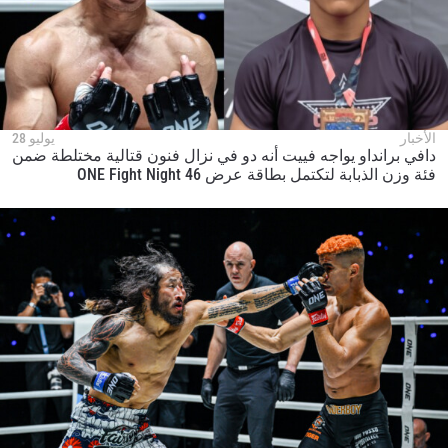
الأخبار
يوليو 28
دافي برانداو يواجه فييت أنه دو في نزال فنون قتالية مختلطة ضمن
فئة وزن الذبابة لتكتمل بطاقة عرض ONE Fight Night 46