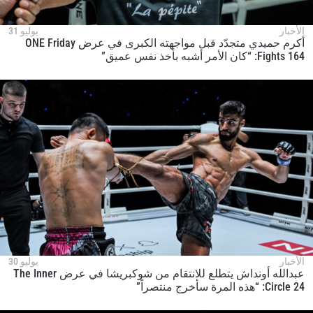
الأخبار
يوليو 31
أكرم حميدي متجدّد قبل مواجهته الكبرى في عرض ONE Friday
Fights 164: “كان الأمر أشبه بأخذ نفس عميق”
الأخبار
يوليو 30
عبدالله أونداش يتطلع للانتقام من شوكبريشا في عرض The Inner
Circle 24: “هذه المرة سأخرج منتصراً”