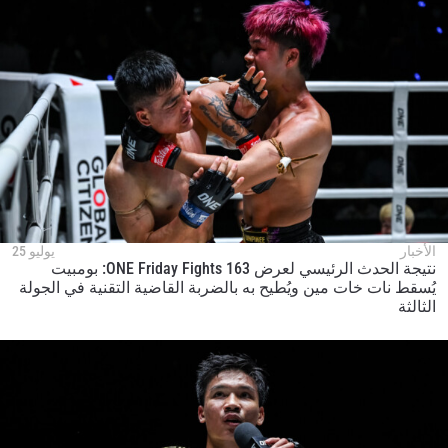
الأخبار
يوليو 25
نتيجة الحدث الرئيسي لعرض ONE Friday Fights 163: بومبيت
يُسقط نات خات مين ويُطيح به بالضربة القاضية التقنية في الجولة
الثالثة