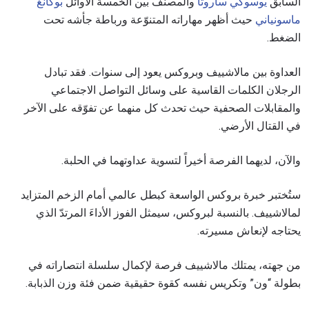
السابق
يوسوكي ساروتا
والمصنف بين الخمسة الأوائل
بوكانغ
ماسونياني
حيث أظهر مهاراته المتنوّعة ورباطة جأشه تحت
الضغط.
العداوة بين مالاشييف وبروكس يعود إلى سنوات. فقد تبادل
الرجلان الكلمات القاسية على وسائل التواصل الاجتماعي
والمقابلات الصحفية حيث تحدث كل منهما عن تفوّقه على الآخر
في القتال الأرضي.
والآن، لديهما الفرصة أخيراً لتسوية عداوتهما في الحلبة.
ستُختبر خبرة بروكس الواسعة كبطل عالمي أمام الزخم المتزايد
لمالاشييف. بالنسبة لبروكس، سيمثل الفوز الأداءَ المرتدّ الذي
يحتاجه لإنعاش مسيرته.
من جهته، يمتلك مالاشييف فرصة لإكمال سلسلة انتصاراته في
بطولة “ون” وتكريس نفسه كقوة حقيقية ضمن فئة وزن الذبابة.