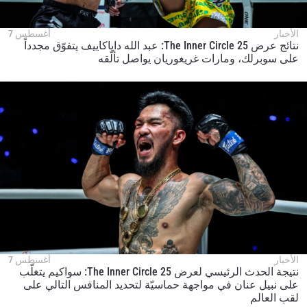
الأخبار
أغسطس 7
نتائج عرض The Inner Circle 25: عبد الله داياكاييف يتفوّق مجدداً
على سوبرلك، ومارات غريغوريان يواصل تألّقه
الأخبار
أغسطس 7
نتيجة الحدث الرئيسي لعرض The Inner Circle 25: سواكيم يتغلّب
على نبيل عنان في مواجهة حماسيّة لتحديد المنافس التالي على
لقب العالم