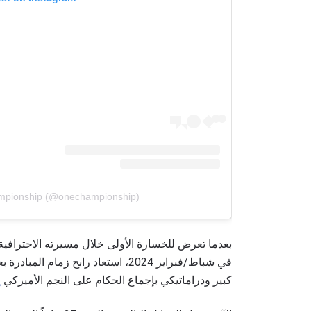
mpionship (@onechampionship)
بعدما تعرض للخسارة الأولى خلال مسيرته الاحترافية
في شباط/فبراير 2024، استعاد رابح ز
كبير ودراماتيكي بإجماع الحكام على النجم الأميركي
إ