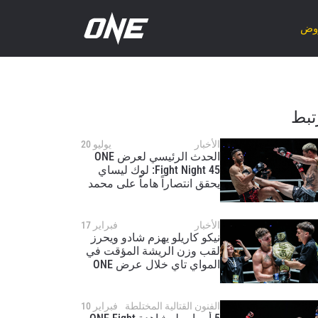
روض
تبط
الأخبار
يوليو 20
الحدث الرئيسي لعرض ONE
Fight Night 45: لوك ليساي
يحقق انتصاراً هاماً على محمد
يونس رابح
الأخبار
فبراير 17
نيكو كاريلو يهزم شادو ويحرز
لقب وزن الريشة المؤقت في
المواي تاي خلال عرض ONE
Fight Night 40
الفنون القتالية المختلطة
فبراير 10