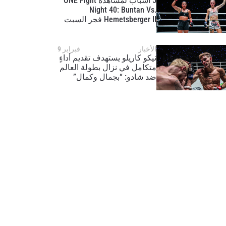
5 أسباب لمشاهدة ONE Fight
Night 40: Buntan Vs.
Hemetsberger II فجر السبت
في 14 شباط/فبراير
الأخبار
فبراير 9
نيكو كاريلو يستهدف تقديم أداءٍ
متكامل في نزال بطولة العالم
ضد شادو: “بجمالٍ وكمال”