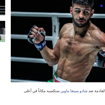
القادمة ضد
شادو سينغا ماوين
ستكسبه مكاناً في أعلى