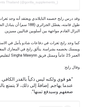
ents Thailand (@gorilla_supplements_)
وقد درس رابح خصمه التايلاندي ويعتقد أنه وجد ثغرات
طول قامته، يفضّل الجزائر
النزال القادم مواجهة بين أسلوبين قتاليين مميزين.
كما وجد رابح ثغرات في دفاعات شادو يأمل في الاستفا
ويمسك بخصمه بشراسة. يتألق رابح في المعارك المفتو
العمر 25 عاماً وممثل فريق Singha Mawynn لتقليص المسافة القتالية.
وقال رابح:
“هو قوي ولكنه ليس ذكياً بالقدر الكافي.
عندما يهاجم. إضافةً إلى ذلك، لا يتمتع با
ضعفهم وسيدفع ثمنها”.