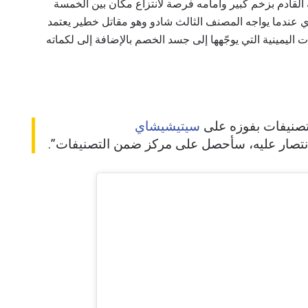
الغ من العمر 27 عاماً إلى نزاله القادم بزخم كبير وأمامه فرصة لانتزاع مكان بين الخمسة
ي عندما يواجه المصنف الثالث شادو وهو مقاتل خطير يعتمد
 اليمينية التي يوجّهها إلى جسد الخصم بالإضافة إلى لكماته
تصنيفات بفوزه على
سيتيشيشاي
لانتصار عليه، سأحصل على مركز ضمن التصنيفات”.
لى اطّلاع
"ون" معك أينما ذهبت! اشترك الآن للوصول إلى آخر الأخبار، وفت
لخاصة والحصول على أفضل المقاعد لعروضنا الحية.
لكتروني
المنافس
العرض