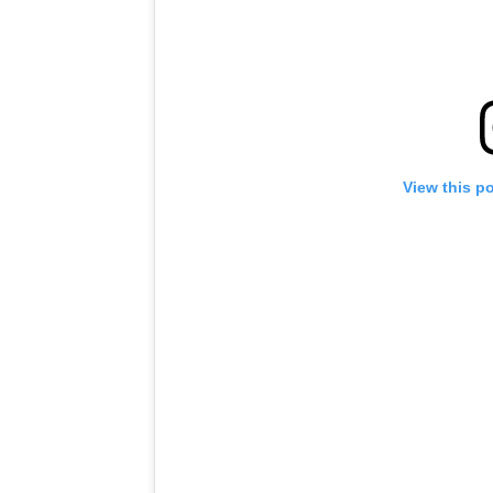
شاهد أبرز اللقطات
إشترك
هذا النموذج، فإنك توافق على جمعنا لمعلوماتك واستخدامها وا
موجب
سياسة الخصوصية
. يمكنك إلغاء الاشتراك في هذه المنشو
أي وقت.
View this p