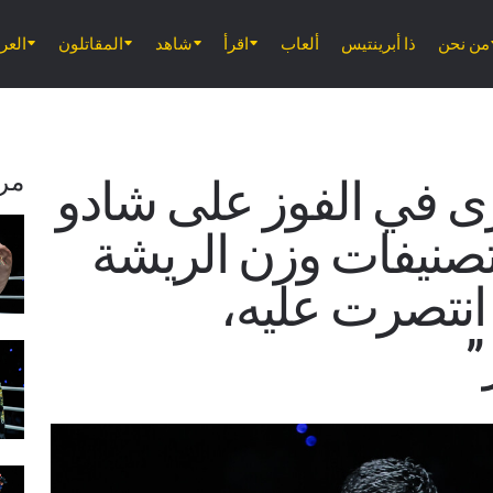
من نحن
ذا أبرينتيس
ألعاب
اقرأ
شاهد
المقاتلون
الع
مر
ى في الفوز على شادو
تصنيفات وزن الريشة
 انتصرت عليه،
”