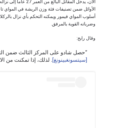
الآن، يدخل المقاتل الب
الأوائل ضمن تصنيفات فئة وزن الريشة في المواي تا
أسلوب المواي فيمور ويمكنه التحكم بأي نزال بالركلات
وضرباته القوية بالمرفق.
وقال رابح:
“حصل شادو على المركز الثالث ضمن ال
[سيتسونغبينونغ]
. لذلك، إذا تمكنت من ا
ابق ع
خذ بطولة 
العروض ا
البريد الإ
الإسم