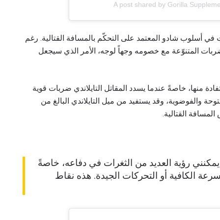
A post shared by Gorilla Supplem
 في أسلوب شادو المعتمد على التحكّم بالمسافة القتالية. رغم
ي (188 سم) أن يتبادل الضربات المتنوّعة مع خصومه وجهاً لوجه، الأمر الذي سيجعل
دة منها، خاصةً عندما يسدد المقاتل التايلاندي ضربات قوية
حة والفوضوية، وقد يستفيد من ميل التايلاندي البالغ من
 يمكنني رؤية العديد من الثغرات في دفاعه، خاصةً
لسرعة الكافية أو التحركات الجيدة. هذه نقاط