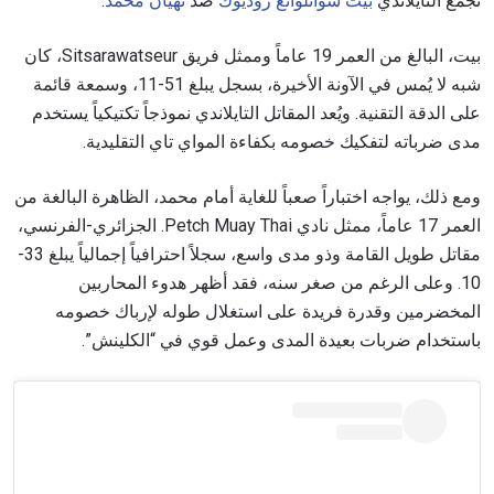
تجمع التايلاندي
بيت سوانلوانغ روديوك
ضد
نهيان محمد
.
بيت، البالغ من العمر 19 عاماً وممثل فريق Sitsarawatseur، كان
شبه لا يُمس في الآونة الأخيرة، بسجل يبلغ 51-11، وسمعة قائمة
على الدقة التقنية. ويُعد المقاتل التايلاندي نموذجاً تكتيكياً يستخدم
مدى ضرباته لتفكيك خصومه بكفاءة المواي تاي التقليدية.
ومع ذلك، يواجه اختباراً صعباً للغاية أمام محمد، الظاهرة البالغة من
العمر 17 عاماً، ممثل نادي Petch Muay Thai. الجزائري-الفرنسي،
مقاتل طويل القامة وذو مدى واسع، سجلاً احترافياً إجمالياً يبلغ 33-
10. وعلى الرغم من صغر سنه، فقد أظهر هدوء المحاربين
المخضرمين وقدرة فريدة على استغلال طوله لإرباك خصومه
باستخدام ضربات بعيدة المدى وعمل قوي في “الكلينش”.