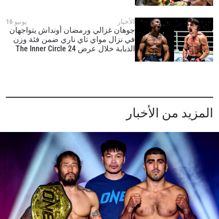
عرض The Inner Circle 24
الأخبار
يونيو 16
جوهان غزالي ورمضان أونداش يتواجهان
في نزال مواي تاي ناري ضمن فئة وزن
الذبابة خلال عرض The Inner Circle 24
ابق على اطّلاع
خذ بطولة "ون" معك أينما ذهبت! اشترك الآن للوصول
المزيد من الأخبار
إلى آخر الأخبار، وفتح العروض الخاصة والحصول على
أفضل المقاعد لعروضنا الحية.
البريد الإلكتروني
المنافس
العرض
الإسم
شاهد أبرز اللقطات
إشترك