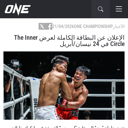
الأخبار
ONE CHAMPIONSHIP
21/04/2026
الإعلان عن البطاقة الكاملة لعرض The Inner
Circle في 24 نيسان/أبريل
تعود بطولة “ون” إلى حلبة “لومبيني” العريقة في بانكوك، تايلاند،