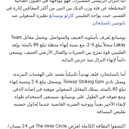
أما النزال الرئيسي المشترك، فهو مواجهة في الفنون القتالية
المختلطة عن فئة وزن الديك بين اثنين من أكثر المقاتلين إثارة في
القسم، حيث يواجه الفلبيني
كارلو بومينانغ
نظيره المنغولي ضد
باتوشير باتسايخان
.
بومينانغ يُعرف بأسلوبه العنيف والمتواصل. ويحمل مقاتل Team
Lakay سجلاً يبلغ 9-2، مع نسبة إنهاء مذهلة تبلغ 89 بالمئة. ويُعد
الفلبيني قوة تمزج بين الضربات والقتال الأرضي العنيف، ويسعى
دائماً لإنهاء النزال منذ جرس البداية.
أما باتسايخان، فيُعد تهديداً تكتيكياً يعتمد على الهجمات المرتدة،
ويمثل نادي Teiwaz Striking Gym. وبسجل يبلغ 6-2 ونسبة إنهاء
تبلغ 83 بالمئة، يمتلك المقاتل المنغولي موهبة في إصابة الذقن.
ومع تفوقه في الطول على بومينانغ، سيسعى لاستخدام طوله
لإبقاء الأخير بعيداً وتوجيه الضربة القاضية عندما يُحاول خصمه
تقليص المسافة.
اكتشفوا البطاقة الكاملة لعرض The Inner Circle في 24 نيسان/