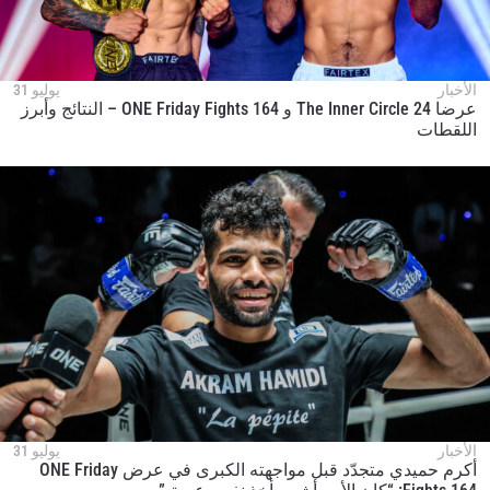
بإرسال هذا النموذج، فإنك توافق على جمعنا لمعلوماتك
واستخدامها والإفصاح عنها بموجب
سياسة الخصوصية
.
يمكنك إلغاء الاشتراك في هذه المنشورات في أي وقت.
الأخبار
يوليو 31
عرضا The Inner Circle 24 و ONE Friday Fights 164 – النتائج وأبرز
اللقطات
الأخبار
يوليو 31
أكرم حميدي متجدّد قبل مواجهته الكبرى في عرض ONE Friday