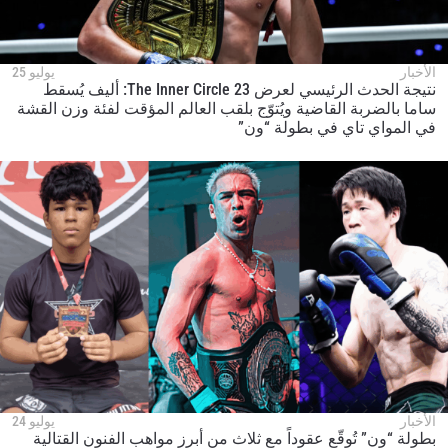
الأخبار
يوليو 25
نتيجة الحدث الرئيسي لعرض The Inner Circle 23: أليف يُسقط
ساما بالضربة القاضية ويُتوّج بلقب العالم المؤقت لفئة وزن القشة
في المواي تاي في بطولة “ون”
الأخبار
يوليو 24
بطولة “ون” تُوقّع عقوداً مع ثلاث من أبرز مواهب الفنون القتالية