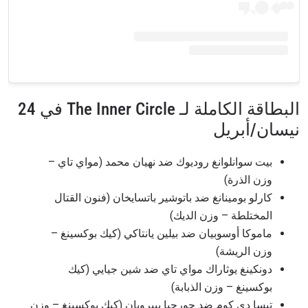
البطاقة الكاملة لـ The Inner Circle في 24
نيسان/أبريل
بيت سوانلوانغ روديوك ضد نهيان محمد (مواي تاي –
وزن الذرة)
كارلو بومينانغ ضد باتوشير باتسايخان (فنون القتال
المختلطة – وزن الديك)
ماموكا أوسوبيان ضد بيلين يانتاكي (كيك بوكسينغ –
وزن الريشة)
دونكينغ يوثاراك مواي تاي ضد شين جيايي (كيك
بوكسينغ – وزن الذبابة)
تيسا دي كوم ضد جورجيا بييروبان (كيك بوكسينغ – وزن