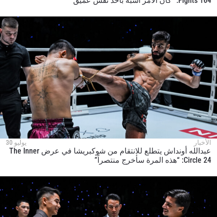
Fights 164: “كان الأمر أشبه بأخذ نفس عميق”
الأخبار
يوليو 30
عبدالله أونداش يتطلع للانتقام من شوكبريشا في عرض The Inner
Circle 24: “هذه المرة سأخرج منتصراً”