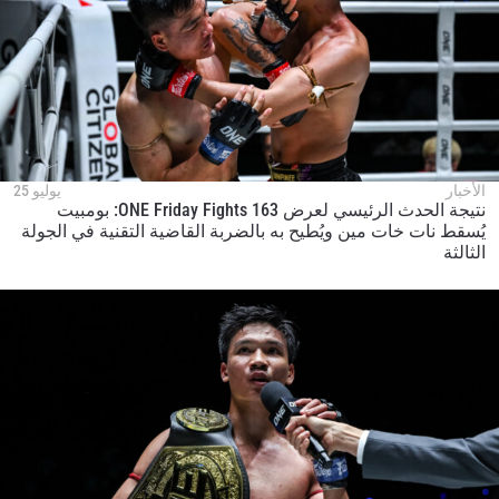
الأخبار
يوليو 25
نتيجة الحدث الرئيسي لعرض ONE Friday Fights 163: بومبيت
يُسقط نات خات مين ويُطيح به بالضربة القاضية التقنية في الجولة
الثالثة