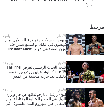
الذرة)
مرتبط
الأخبار
يوليو 2
ريوجين ناسوكاوا يخوض نزاله الأول أمام
ثونغبون في الكيك بوكسينغ ضمن فئة
وزن القشة في عرض The Inner Circle
23 في 24 تموز/يوليو
الأخبار
يونيو 19
نتيجة الحدث الرئيسي لعرض The Inner
Circle 19: أليشا هيلين رودريغيز تحتفظ
باللقب بعد حرب ملحمية من خمس
جولات مع فيتجيجا
الأخبار
يونيو 18
إينخ-أورغيل باتارخو يُدافع عن حزام وزن
الديك في الفنون القتالية المختلطة أمام
المقاتل غير المهزوم البيك عليشوف في