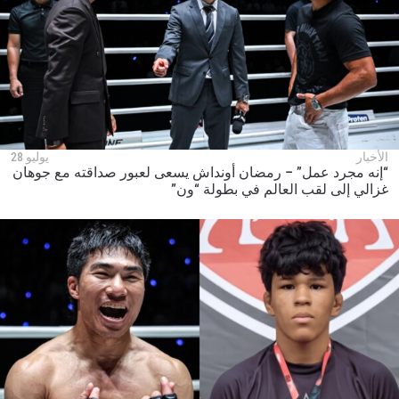
الأخبار
يوليو 28
“إنه مجرد عمل” – رمضان أونداش يسعى لعبور صداقته مع جوهان
غزالي إلى لقب العالم في بطولة “ون”