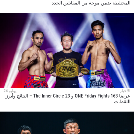
المختلطة ضمن موجة من المقاتلين الجدد
الأخبار
يوليو 24
عرضا ONE Friday Fights 163 و The Inner Circle 23 – النتائج وأبرز
اللقطات