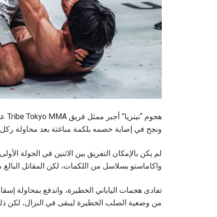
بإرسال 
عنها ب
هجوم
ونجح في إصابة خصمه بلكمة مباغتة بعد محاولة ركل.
لم يكن بالإمكان التفريق بين الاثنين في الجولة الأولى،
واكاماستو بسلاسل من اللكمات، لكن المقاتل البالغ من العمر 25 عاماً، حافظ على هدوئ
تفادى هجمات الياباني الخطيرة، واندفع بمحاولة إسقاط
من وضعية الصلب الخطيرة ليبقى في النزال، لكن ذلك 