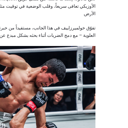
الأوزبكي تعافى سريعاً، وقلب الوضعية في توقيت مث
الأرض.
تفوّق خولميرزاييف في هذا الجانب، مستفيداً من خ
العلوية – مع دمج الضربات أثناء بحثه بشكل مبدع عن 
ابق ع
خذ بطولة 
العروض ا
البريد الإ
الإسم