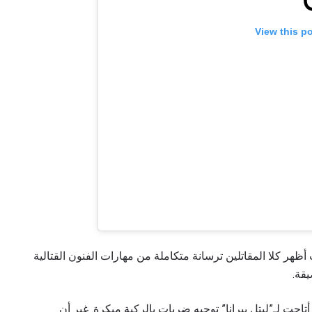
View this p
 أظهر كلا المقاتلين ترسانة متكاملة من مهارات الفنون القتالية
قة.
كن محاولة إسقاط فاشلة من ممثل فريق Raqobat أتاحت لـ”ليتل بيرانا” توجيه ضربات بالركبة مبكرة. غير أن