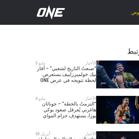
روض
تبط
الأخبار
مايو 5
“صنعتُ التاريخ لشعبي” – أفاز
بيك خولميرزاييف يستعرض
لحظة تتويجه في عرض ONE
SAMURAI 1
الأخبار
مايو 4
“التزمتُ بالخطة” – جوناثان
هاغرتي يُعرقل صعود يوكي
يوزا، يستهدف حزام المواي
تاي وظهوراً أول في الفنون
القتالية المختلطة
الأخبار
أبريل 30