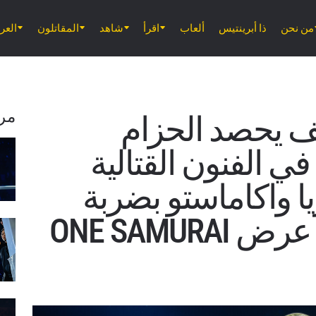
من نحن
ذا أبرينتيس
ألعاب
اقرأ
شاهد
المقاتلون
الع
مر
يف يحصد الحزام
في الفنون القتالية
ا واكاماستو بضربة
قاضية بالمرفق في عرض ONE SAMURAI