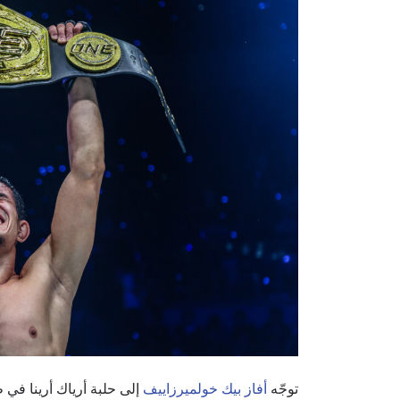
توجّه
أفاز بيك خولميرزاييف
إلى حلبة أرياك أرينا في 