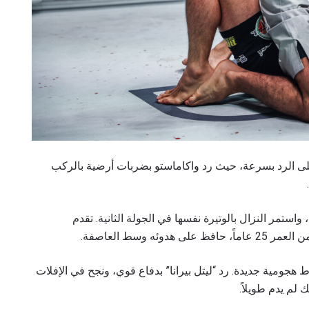
شاهد أبرز اللقطات
إشترك
هذا النموذج، فإنك توافق على جمعنا لمعلوماتك واستخدامها وا
موجب
سياسة الخصوصية
. يمكنك إلغاء الاشتراك في هذه المنشو
أي وقت.
 “نينزيا” أجبر ممثل فريق Tribe Tokyo MMA على الرد بسرعة، حيث رد واكاماستو بضربات أرضية بالركب
 واستمر النزال بالوتيرة نفسها في الجولة الثانية. تقدم
ه وسط العاصفة.
 هجومية جديدة. رد “ليتل بيرانا” بدفاع قوي، ونجح في الإفلات
لم يدم طويلاً.