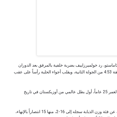
اماستو، رد خولميرزاييف بضربة خلفية بالمرفق بعد الدوران
أصابت الهدف مباشرة، ليترك خصمه منهكاً عند الدقيقة 4:53 من الجولة الثانية، ويقلب أجواء الحلبة رأساً على عقب
بهذا الإنهاء بالضربة القاضية، أصبح المقاتل البالغ من العمر 25 عاماً، أول بطل عالمي من أوزبكستان في تاريخ
ورفع بطل العالم الجديد في الفنون القتالية المختلطة عن فئة وزن الذبابة سجله إلى 16-2، منها 15 انتصاراً بالإنهاء،