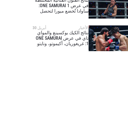
نتائج الفنون القتالية المختلطة
في عرض ONE SAMURAI 1:
ساوادا تُخضع ميورا لتحصل
على فرصة للقب عالمي،
وهيراتا وياماكيتا يقدمان أداءً
مميزاً في اليابان
الأخبار
أبريل 30
نتائج الكيك بوكسينغ والمواي
تاي في عرض ONE SAMURAI
1: غريغوريان، أكيموتو، ونايتو
يُظهرون خبرة المُحاربين في
طوكيو