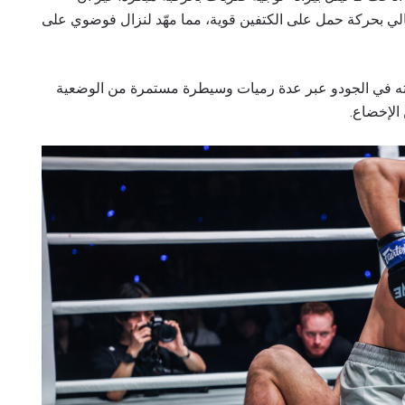
الي بحركة حمل على الكتفين قوية، مما مهّد لنزال فوضوي على
برته في الجودو عبر عدة رميات وسيطرة مستمرة من الوضعية
الإخضاع.
لى اطّلاع
"ون" معك أينما ذهبت! اشترك الآن للوصول إلى آخر الأخبار، وفت
لخاصة والحصول على أفضل المقاعد لعروضنا الحية.
لكتروني
المنافس
العرض