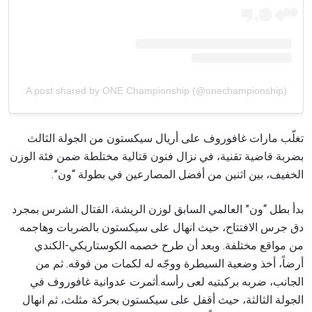
A post shared by ONE Championship (@onechampionship)
تغلّب مارات غافوروف على أريال سيكستون من الجولة الثالث
بضربة قاضية تقنية، في نزال فنون قتالية مختلطة ضمن فئة الوزن
الخفيف، بين اثنين من أفضل المصارعين في بطولة “ون”.
بدأ بطل “ون” العالمي السابق لوزن الريشة، القتال الشرس بمجرد
دق جرس الافتتاح، حيث انهال على سيكستون بالضربات وهاجمه
من مواقع مختلفة. وبعد أن طرح خصمه الكوستاريكي-الكندي
أرضاً، أخذ وضعية السيطرة ووجّه له لكمات من فوقه. ثم من
الجانب، ضربه بركبتيه لعى رأسه.أثمرت عدوانية غافوروف في
الجولة الثالثة، حيث أقفل على سيكستون بحركة مثلث، ثم انهال