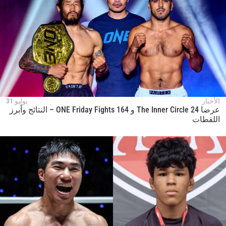
ابق على اطّلاع
خذ بطولة "ون" معك أينما ذهبت! اشترك الآن للوصول
إلى آخر الأخبار، وفتح العروض الخاصة والحصول على
أفضل المقاعد لعروضنا الحية.
البريد الإلكتروني
المنافس
العرض
الإسم
الأخبار
يوليو 31
عرضا The Inner Circle 24 و ONE Friday Fights 164 – النتائج وأبرز
شاهد أبرز اللقطات
اللقطات
إشترك
بإرسال هذا النموذج، فإنك توافق على جمعنا لمعلوماتك
واستخدامها والإفصاح عنها بموجب
سياسة الخصوصية
.
يمكنك إلغاء الاشتراك في هذه المنشورات في أي وقت.