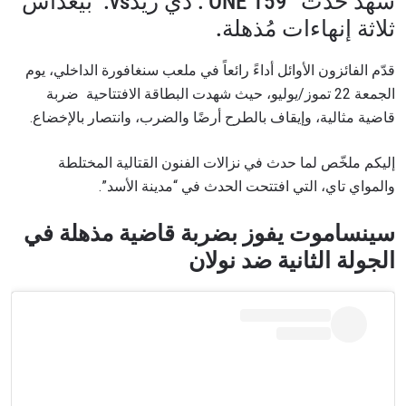
شهد حدث “ONE 159 : دي ريدvs. بيغداش”
ثلاثة إنهاءات مُذهلة.
قدّم الفائزون الأوائل أداءً رائعاً في ملعب سنغافورة الداخلي، يوم
الجمعة 22 تموز/يوليو، حيث شهدت البطاقة الافتتاحية ضربة
قاضية مثالية، وإيقاف بالطرح أرضًا والضرب، وانتصار بالإخضاع.
إليكم ملخّص لما حدث في نزالات الفنون القتالية المختلطة
والمواي تاي، التي افتتحت الحدث في “مدينة الأسد”.
سينساموت يفوز بضربة قاضية مذهلة في
الجولة الثانية ضد نولان