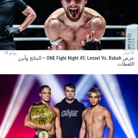
الأخبار
يوليو 18
عرض ONE Fight Night 45: Lessei Vs. Rabah – النتائج وأبرز
اللقطات