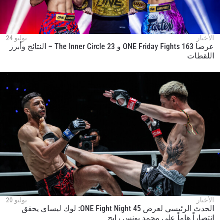
الأخبار
يوليو 24
عرضا ONE Friday Fights 163 و The Inner Circle 23 – النتائج وأبرز
اللقطات
الأخبار
يوليو 20
الحدث الرئيسي لعرض ONE Fight Night 45: لوك ليساي يحقق
انتصاراً هاماً على محمد يونس رابح