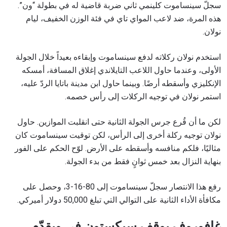
سجلّ سينساموت كلينمي ثاني ضربة قاضية له في بطولة “ون”.
هذه المرة، ضد لاعب المواي تاي في فئة الوزن الخفيف، ليام
نولان.
استخدم نولان ركلاته لدفع سينساموت وإبقاءه بعيداً خلال الجولة
الأولى، وعندما حاول اللاعب التايلاندي إغلاق المسافة، أمسكه
الإنكليزي وأسقطه أرضًا. وبينما حاول ابن مدينة باتايا الردّ عليه،
استمر نولان في توجيه الركلات إلى رأس خصمه.
لكن ما أن قُرع جرس الجولة الثانية حتى انقلبت الموازين. حاول
نولان توجيه ركلة أخرى إلى الرأس، لكن توقيت سينساموت كان
مثاليًا، فلكم منافسه وأسقطه على الأرض. لوّح الحكم على الفور
بنهاية النزال بعد خمس ثوانٍ فقط من بدء الجولة.
رفع هذا الانتصار سجلّ سينساموت إلى 80-16-3، وحصل على
مكافأة الأداء الثانية على التوالي التي تبلغ 50,000 دولار أميركي.
غافوروف يوقف سيكستون في ويقدّم