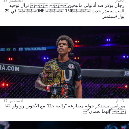
الأخبار
أغسطس 17
أرجان بولار ضد أناتولي ماليخين￼￼￼￼:￼￼￼￼ نزال توحيد
اللقب يتصدر حدث ￼￼￼￼160 ￼￼￼￼ ONE￼￼￼￼ في 29
أيول/سبتمبر
الأخبار
أغسطس 17
مورايس يستذكر جولة مصارعة “رائعة جدًا” مع الأخوين روتولو: ￼
￼￼￼”إنهما نجمان”￼