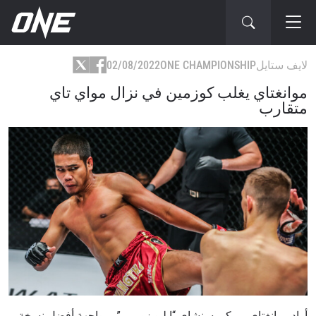
لايف ستايل
ONE CHAMPIONSHIP
02/08/2022
موانغتاي يغلب كوزمين في نزال مواي تاي
متقارب
أراد موانغتاي بي كي سنشاي “إيلبو زومبي”، مواجهة أفضل نسخة