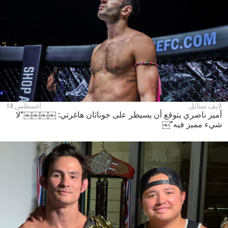
لايف ستايل
أغسطس 14
أمير ناصري يتوقع أن يسيطر على جوناثان هاغرتي: ￼￼￼￼”لا
شيء مميز فيه”￼