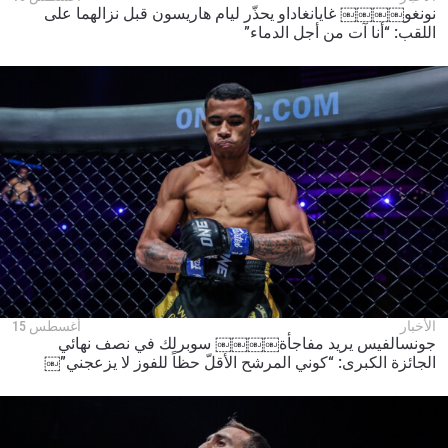
نونغو￼￼￼￼ غايانغاداو يحذّر ليام هاريسون قبل نزالهما على
اللقب: “أنا آت من أجل الدماء”
الأخبار
أغسطس 15
جونسالفيس يريد مفاجأة￼￼￼￼ سوبرلك في نصف نهائي
الجائزة الكبرى: “كوني المرشح الأقلّ حظاً للفوز لا يزعجني”￼