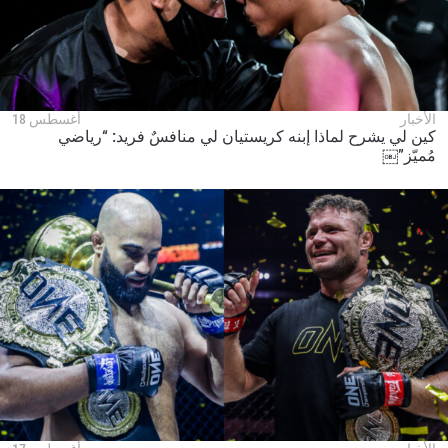
الأخبار
أغسطس 18
كين لي يشرح لماذا إبنه كريستيان لي منافسٌ فريد: “رياضي
مُميّز”￼