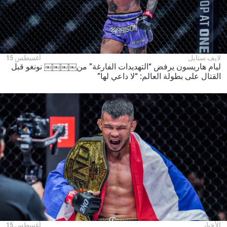
لايف ستايل
أغسطس 15
ليام هاريسون يرفض “التهديدات الفارغة” من￼￼￼￼ نونغو قبل
القتال على بطولة العالم: “لا داعي لها”
الأخبار
أغسطس 15