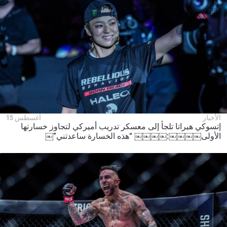
الأخبار
أغسطس 15
إتسوكي هيراتا تلجأ إلى معسكر تدريب أميركي لتجاوز خسارتها
الأولى￼￼￼￼:￼￼￼￼ “هذه الخسارة ساعدتني”￼