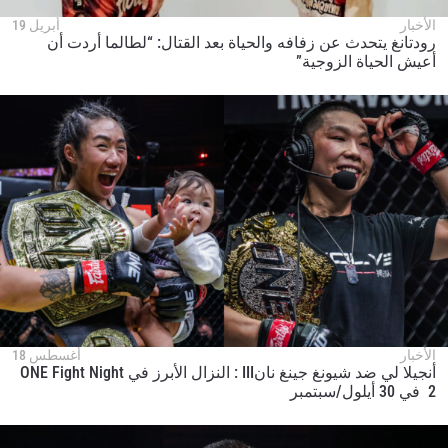
الأخبار
أبريل 19
رودتانغ يتحدث عن زفافه والحياة بعد القتال: “لطالما أردت أن
أعيش الحياة الزوجية”
ابق على اطّلاع
الأخبار
أغسطس 18
أنجيلا لي ضد شيونغ جينغ نانIII : النزال الأبرز في ONE Fight Night
خذ بطولة "ون" معك أينما ذهبت! اشترك الآن للوصول
2 في 30 أيلول/سبتمبر
إلى آخر الأخبار، وفتح العروض الخاصة والحصول على
أفضل المقاعد لعروضنا الحية.
البريد الإلكتروني