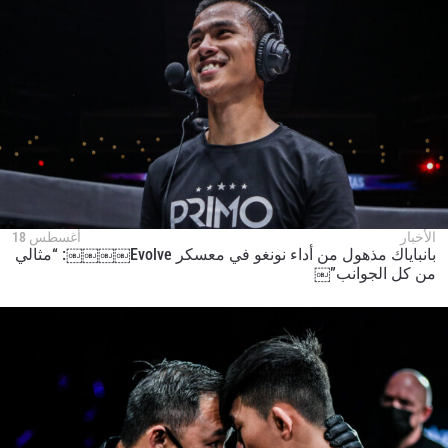
المنافس
العرض
الإسم
شاهد أبرز اللقطات
إشترك
بإرسال هذا النموذج، فإنك توافق على جمعنا لمعلوماتك
واستخدامها والإفصاح عنها بموجب
سياسة الخصوصية
.
يمكنك إلغاء الاشتراك في هذه المنشورات في أي وقت.
الأخبار
أغسطس 18
بانباياك مذهول من أداء نونغو في معسكر Evolve￼￼￼￼: “مثالي
من كل الجوانب”￼