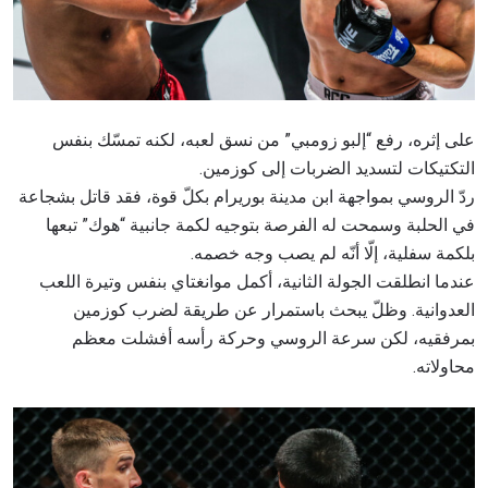
على إثره، رفع “إلبو زومبي” من نسق لعبه، لكنه تمسّك بنفس
التكتيكات لتسديد الضربات إلى كوزمين.
ردّ الروسي بمواجهة ابن مدينة بوريرام بكلّ قوة، فقد قاتل بشجاعة
في الحلبة وسمحت له الفرصة بتوجيه لكمة جانبية “هوك” تبعها
بلكمة سفلية، إلّا أنّه لم يصب وجه خصمه.
عندما انطلقت الجولة الثانية، أكمل موانغتاي بنفس وتيرة اللعب
العدوانية. وظلّ يبحث باستمرار عن طريقة لضرب كوزمين
بمرفقيه، لكن سرعة الروسي وحركة رأسه أفشلت معظم
محاولاته.