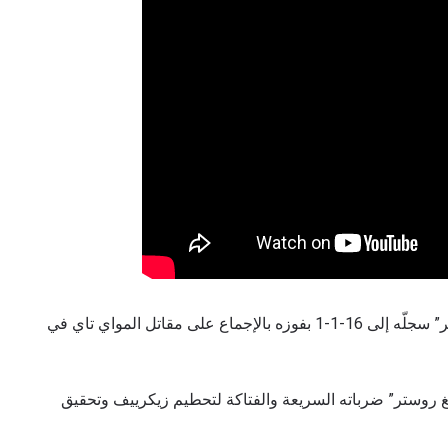
يوم الجمعة الماضي، رفع زهانغ بيميان “فايتينغ روستر” سجلّه إلى 16-1-1 بفوزه بالإجماع على مقاتل المواي تاي في
نغ روستر” ضرباته السريعة والفتاكة لتحطيم زيكرييف وتحقيق