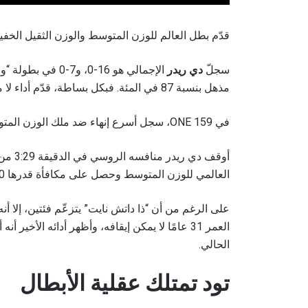
قدّم بطل العالم للوزن المتوسط ​​والوزن الثقيل الخفيف،
سجلّ
دي ريدر
الإجمالي هو 16-0،
مذهل بنسبة 87 في المئة. فبكل بساطة، قدّم أداء لا مثيل له.
في ONE 159، سجل أسرع إنهاء ضد ملك الوزن المتوسط ​​السابق فيتالي بيغداش.
أوقف د
العالمي للوزن المتوسط ​​وحصل على مكافأة قدرها 50000 دولار أميركي.
على الرغم من أن “ذا داتش نايت” يتزعّم فئتين، إلا أنه 
العمر 31 عامًا لا يمكن إيقافه، وأظهر أدائه الأ
الحالي.
تود تمتلك عقلية الأبطال