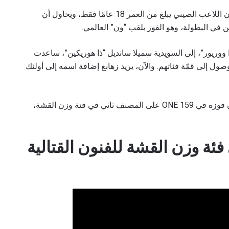
وأكثر ما يذهلك في زه ليس أداءه الرائع، بل عمره. فإن اللاعب الصيني يبلغ من العمر 18 عامًا فقط، ويحاول أن
 في البطولة، وهو الفوز بلقب “ون” العالمي.
ا ووريور”، إلى السويدية سميلا سانديل “ذا هوريكين”، ساعدت
صول إلى قمّة فئاتهم. والآن، يريد زهانغ إضافة اسمه إلى أولئك
من الممكن تمامًا أن يحدث ذلك عاجلاً وليس آجلاً، لأن فوزه في ONE 159 على المصنف ثاني في فئة وزن القشة،
فئة وزن القشة للفنون القتالية