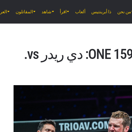
من نحن
ذا أبرينتيس
ألعاب
اقرأ
شاهد
المقاتلون
الع
أهم 5 خلاصات من 159 ONE: دي ريدر vs.