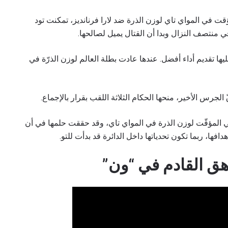
قت في المواي تاي لوزن الذرة ضد لارا فرنانديز، تمكنت تود
شاهد أبرز اللقطات
منتصف النزال وبدا أن القتال يميل لصالحها.
إشترك
يها تقديم أداء أفضل. عندها عادت بطلة العالم لوزن الذرّة في
هذا النموذج، فإنك توافق على جمعنا لمعلوماتك واستخدامها وا
موجب
سياسة الخصوصية
. يمكنك إلغاء الاشتراك في هذه المنشو
أي وقت.
رس الأخير، منحها الحكام الثلاثة اللقب بقرار بالإجماع.
لمي المؤقّت لوزن الذرة في المواي تاي، وقد حققت حلمها في أن
ها، ربما تكون تحدياتها داخل الدائرة قد بدأت للتو.
اهق القادم في “ون”