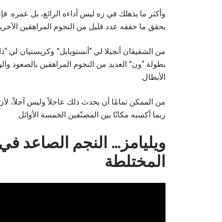
يحقق ما حققه عدد قليل من النجوم المراهقين الآخرين
من الشقيقان أنجيلا لي “أنستوبابل” وكريستيان لي “ذ
بطولة “ون” العديد من النجوم المراهقين بالصعود والو
الأبطال.
ربما أكسبه مكانًا بين المصنّفين الخمسة الأوائل.
ويليامز… النجم الصاعد في 
المختلطة