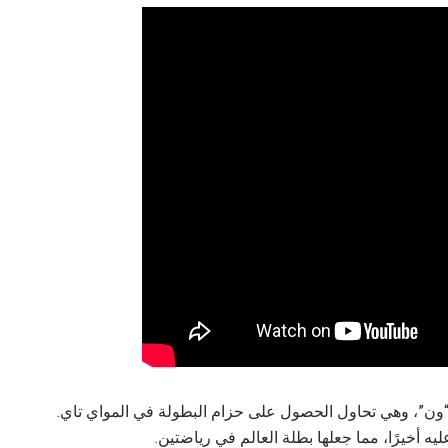
لى اطّلاع
"ون" معك أينما ذهبت! اشترك الآن للوصول إلى آخر الأخبار، وفت
لخاصة والحصول على أفضل المقاعد لعروضنا الحية.
لكتروني
المنافس
 “ون”، وهي تحاول الحصول على حزام البطولة في المواي تاي.
العرض