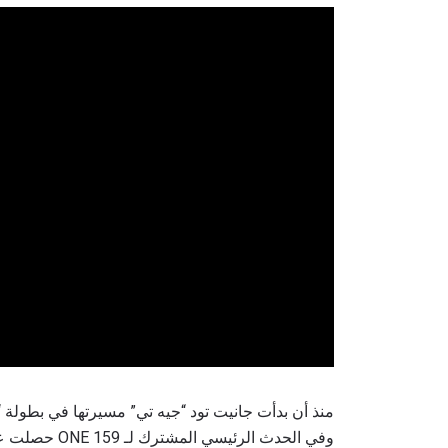
ابق ع
خذ بطولة 
العروض ا
البريد الإ
منذ أن بدأت جانيت تود “جيه تي” مسيرتها في بطولة
وفي الحدث الرئيسي المشترك لـ ONE 159 حصلت عليه أخيرًا، مما جعلها بطلة العالم في رياضتين.
الإسم