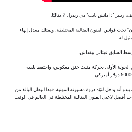
 رينير “ذا داتش نايت” دي ريدرأداءً مثاليًا.
 و7-0 في بطولة “ون” تحت قوانين الفنون القتالية المختلطة، ويمتلك معدل إنهاء
ي ريدر منافسه الروسي في الدقيقة 3:29 من الجولة الأولى بحركة مثلث خنق معكوس، واحتفظ بلقبه
يبدو أنه يدخل لتوّه ذروة مسيرته المهنية. فهذا البطل البالغ من
خير أنه أحد أفضل لاعبي الفنون القتالية المختلطة في العالم في الوقت