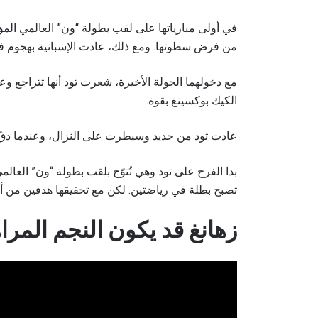
في أولى مبارياتها على لقب بطولة “ون” العالمي المؤ
من فرض سطوتها. ومع ذلك، عادت الإسبانية بهجوم في 
مع دخولهما الجولة الأخيرة، شعرت تود أنها تتراجع وعل
بإرسال 
الكيك بوكسينغ بقوة.
عنها ب
عادت تود من جديد وسيطرت على النزال، وعندما دقّ الج
بدا الفرح على تود وهي تُتوّج بلقب بطولة “ون” العا
تصبح بطلة في رياضتين. لكن مع تحقيقها هدفين من أهداف
زهانغ قد يكون النجم المر