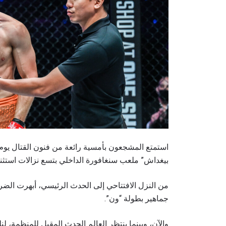
بيغداش” ملعب سنغافورة الداخلي بتسع نزالات استثنائ
من النزل الافتتاحي إلى الحدث الرئيسي، أبهرت الضرب
جماهير بطولة “ون”.
والآن، وبينما ينتظر العالم الحدث المقبل للمنظمة، لنل