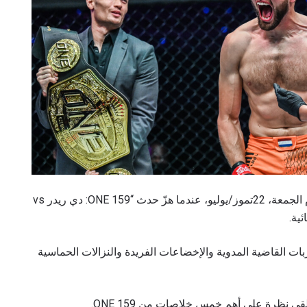
استمتع المشجعون بأمسية رائعة من فنون القتال يوم الجمعة، 22تموز/يوليو، عندما هزّ حدث “ONE 159: دي ريدر vs
ية.
ات القاضية المدوية والإخضاعات الفريدة والنزالات الحماسية
قي نظرة على أهم خمس خلاصات من ONE 159.