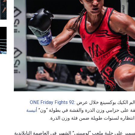
ي عالم الكيك بوكسينغ خلال عرض
ONE Friday Fights 92:
قة على حزامي وزن الذرة والقشة في بطولة “ون”
أنيسة
نتظاره لسنوات طويلة ضمن فئة وزن الذرة.
 الجمعة في 20 كانون الأول/ديسمبر على حلبة ملعب “لومبيني” الشهير في العاصمة التايلاندية