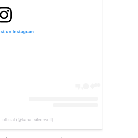
ost on Instagram
official (@kana_silverwolf)