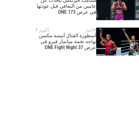
ستامب فيرتكس تتحدث عن
عامين من التعافي قبل عودتها
في عرض ONE 173
الأخبار
أكتوبر 7
أسطورة القتال أنيسة مكسن
تواجه نجمة ميانمار فيرو في
عرض ONE Fight Night 37