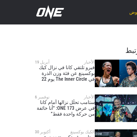
روض
تبط
الأخبار
أبريل 19
فيرو تلتقي كانا في نزال كيك
بوكسينغ عن فئة وزن الذرة
في The Inner Circle يوم 22
أيار/مايو
الأخبار
نوفمبر 6
ستامب تحلّل نزالها أمام كانا
في عرض ONE 173: “أنا خائفة
من حركة واحدة فقط”
الكيك بوكسينغ
أكتوبر 30