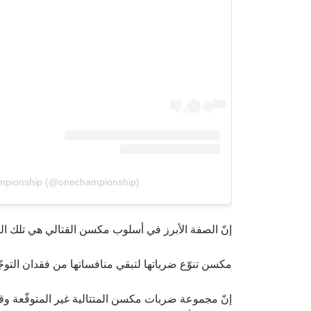
بإرسال 
عنها ب
mpionship (@onechampionship)
إنّ الصفة الأبرز في أسلوب مكسن القتالي هي تلك الضر
مكسن تنوّع ضرباتها لتبقي منافساتها من فقدان التوج
إنّ مجموعة ضربات مكسن المتتالية غير المتوقّعة و