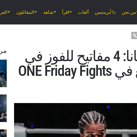
من نحن
ذا أبرينتيس
ألعاب
اقرأ
شاهد
المقاتلون
الع
مر
أنيسة مكسن ضد كانا: 4 مفاتيح للفوز في
نزال الكيك بوكسينغ في ONE Friday Fights