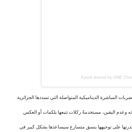
شاهد أبرز اللقطات
إشترك
هذا النموذج، فإنك توافق على جمعنا لمعلوماتك واستخدامها وا
موجب
سياسة الخصوصية
. يمكنك إلغاء الاشتراك في هذه المنشو
أي وقت.
A post shared by ONE Cha
بات المباشرة الديناميكية المتواصلة التي تسددها الجزائرية.
ّه وعدم اليقين، مستخدمةً ركلات تتبعها بلكمات أو العكس.
قدرتها على توجيهها بنسق متسارع سيساعدها بشكل كبير في