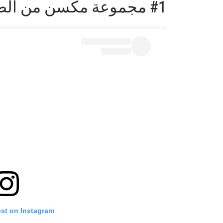
#1 مجموعة مكسن من الضربات المتتالية
ابق ع
خذ بطولة 
العروض ا
البريد الإ
ost on Instagram
الإسم