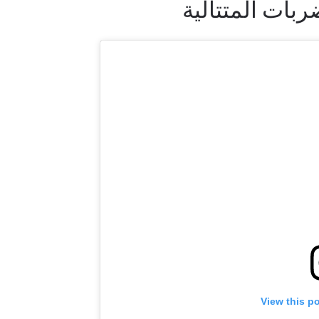
لى اطّلاع
"ون" معك أينما ذهبت! اشترك الآن للوصول إلى آخر الأخبار، وفت
لخاصة والحصول على أفضل المقاعد لعروضنا الحية.
لكتروني
المنافس
View this p
العرض