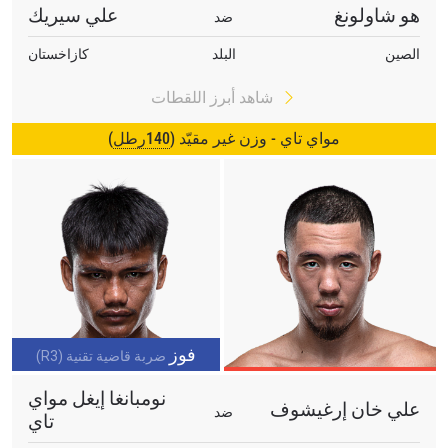
هو شاولونغ
علي سيريك
ضد
الصين
البلد
كازاخستان
شاهد أبرز اللقطات
مواي تاي - وزن غير مقيّد (
140رطل
)
فوز
ضربة قاضية تقنية (R3)
نومبانغا إيغل مواي
علي خان إرغيشوف
ضد
تاي