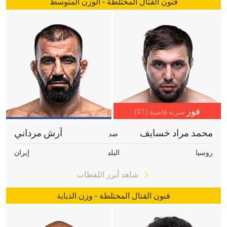
فنون القتال المختلطة - الوزن المتوسط
فوز
ضربة قاضية (R1)
محمد مراد خسايف
آرش مرداني
ضد
روسيا
البلد
إيران
شاهد أبرز اللقطات
فنون القتال المختلطة - وزن الذبابة