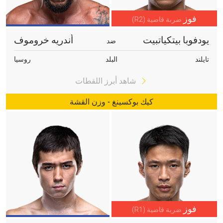
فوز
ضربة قاضية (R2)
يودفوبا بيتكياتبيت
أندريه خروموف
ضد
تايلند
البلد
روسيا
شاهد أبرز اللقطات
كيك بوكسينغ - وزن القشة
فوز
ضربة قاضية (R1)