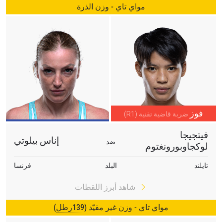
مواي تاي - وزن الذرة
فوز
ضربة قاضية تقنية (R1)
فيتجيجا
إناس بيلوتي
ضد
لوكجاوبورونغتوم
تايلند
البلد
فرنسا
شاهد أبرز اللقطات
مواي تاي - وزن غير مقيّد (
139رطل
)