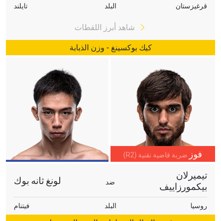
قرغيزستان
البلد
تايلند
شاهد أبرز اللقطات
كيك بوكسينغ - وزن الذبابة
فوز
ضربة قاضية تقنية (R2)
تيميرلان
لونغ ثانه بوك
ضد
بيكمورزاييف
روسيا
البلد
فيتنام