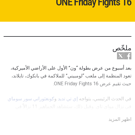
ONE Friday Fights 16
ملخّص
بعد أسبوع من عرض بطولة “ون” الأول على الأراضي الأميركية،
تعود المنظمة إلى ملعب “لومبيني” للملاكمة في بانكوك، تايلاند،
حيث تقيم عرض ONE Friday Fights 16.
في الحدث الرئيسي، يتواجه
إي تي تديد
و
كونغثوراني سور سوماي
في نزال مواي تاي. وقبل ذلك، ستشاهد الجماهير 11 نزالاً في
المواي تاي والفنون القتالية المختلطة والكيك بوكسينغ بمشاركة
اظهر المزيد
رياضيين عالميين من حول العالم.