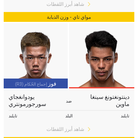
شاهد أبرز اللقطات
مواي تاي - وزن الذبابة
فوز
إجماع الحّكام (R3)
دينتونغتونغ سينغا
يودوانغجاي
ضد
ماوين
سورجورمونتري
تايلند
البلد
تايلند
شاهد أبرز اللقطات