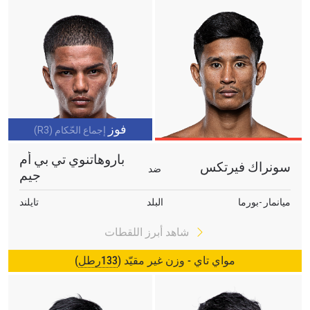
فوز
إجماع الحّكام (R3)
باروهاتنوي تي بي أم
سونراك فيرتكس
ضد
جيم
ميانمار -بورما
البلد
تايلند
شاهد أبرز اللقطات
مواي تاي - وزن غير مقيّد (
133رطل
)