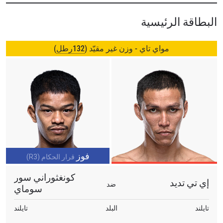
البطاقة الرئيسية
مواي تاي - وزن غير مقيّد (
132رطل
)
فوز
قرار الحكام (R3)
كونغثوراني سور
إي تي تديد
ضد
سوماي
تايلند
البلد
تايلند