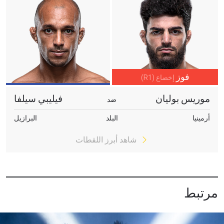
فوز
إخضاع (R1)
موريس بوليان
فيليبي سيلفا
ضد
أرمينيا
البلد
البرازيل
شاهد أبرز اللقطات
مرتبط