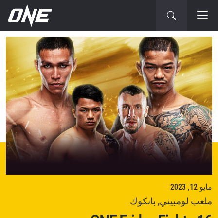
لعرض
لتالي
مايو 12, 2023
ملعب لومبيني, بانكوك