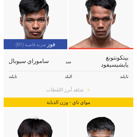
فوز
ضربة قاضية (R1)
بيتكونتونغ
ساموراي سيوبال
ضد
يايشيسيفود
تايلند
البلد
تايلند
شاهد أبرز اللقطات
مواي تاي - وزن الذبابة
ابق على اطّلاع
خذ بطولة "ون" معك أينما ذهبت! اشترك الآن للوصول
إلى آخر الأخبار، وفتح العروض الخاصة والحصول على
أفضل المقاعد لعروضنا الحية.