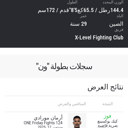
الوزن المحدد
الطول
144.4رطل / 65.5كغ
5'8"قدم / 172سم
البلد
عمر
الصين
29 سنة
فريق
X-Level Fighting Club
سجلات بطولة "ون"
نتائج العرض
ابق على اطّلاع
خذ بطولة "ون" معك أينما ذهبت! اشترك الآن للوصول
إلى آخر الأخبار، وفتح العروض الخاصة والحصول على
النتيجة
المنافس والعرض
أفضل المقاعد لعروضنا الحية.
البريد الإلكتروني
فوز
أرمان مورادي
المنافس
كيك بوكسينغ
ONE Friday Fights 124
ضربة قاضية
سبتمبر 12, 2025