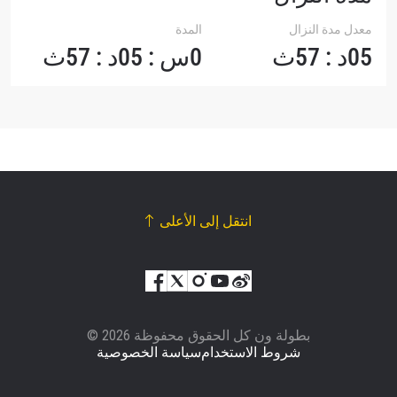
معدل مدة النزال
المدة
05د : 57ث
0س : 05د : 57ث
انتقل إلى الأعلى
© بطولة ون كل الحقوق محفوظة 2026
شروط الاستخدام
سياسة الخصوصية