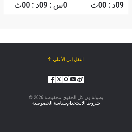
09د : 00ث
0س : 09د : 00ث
انتقل إلى الأعلى
© بطولة ون كل الحقوق محفوظة 2026
شروط الاستخدام
سياسة الخصوصية