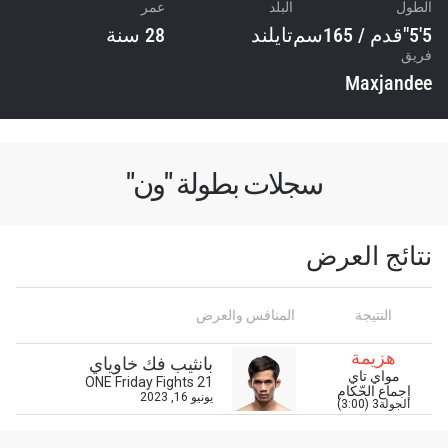
الطول
البلد
عمر
5'5"قدم / 165سم
تايلند
28 سنة
فريق
Maxjandee
سجلات بطولة "ون"
نتائج العرض
ابق على اطّلاع
خذ بطولة "ون" معك أينما ذهبت! اشترك الآن للوصول
النتيجة
المنافس والعرض
إلى آخر الأخبار، وفتح العروض الخاصة والحصول على
أفضل المقاعد لعروضنا الحية.
هزيمة
بانثيب فك خاوياي
البريد الإلكتروني
مواي تاي
ONE Friday Fights 21
المنافس
إجماع الحّكام
يونيو 16, 2023
الجولة3 (3:00)
العرض