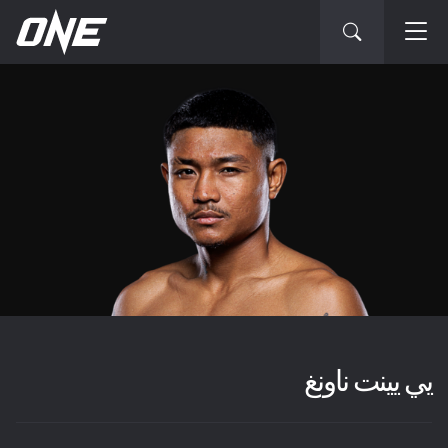
يي يينت ناونغ