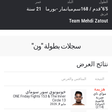
الطول
البلد
عمر
5'6"قدم / 168سم
ميانمار -بورما
21 سنة
فريق
Team Mehdi Zatout
سجلات بطولة "ون"
نتائج العرض
النتيجة
المنافس والعرض
هزيمة
خونبونوي سور سوماي
مواي تاي
ONE Friday Fights 153 & The Inner
ضربة
ابق على اطّلاع
Circle 13
قاضية
الجولة2
مايو 8, 2026
خذ بطولة "ون" معك أينما ذهبت! اشترك الآن للوصول
(2:14)
إلى آخر الأخبار، وفتح العروض الخاصة والحصول على