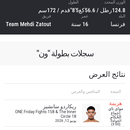
الوزن المحدد
الطول
124.8رطل / 56.6كغ
5'8"قدم / 172سم
البلد
عمر
فريق
فرنسا
16 سنة
Team Mehdi Zatout
سجلات بطولة "ون"
نتائج العرض
ابق على اطّلاع
النتيجة
المنافس والعرض
خذ بطولة "ون" معك أينما ذهبت! اشترك الآن للوصول
إلى آخر الأخبار، وفتح العروض الخاصة والحصول على
هزيمة
أفضل المقاعد لعروضنا الحية.
ريكاردو سانشيز
مواي تاي
البريد الإلكتروني
ONE Friday Fights 158 & The Inner
إجماع
المنافس
Circle 18
الحّكام
الجولة3
يونيو 12, 2026
(3:00)