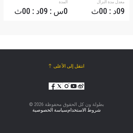
معدل مدة النزال
المدة
09د : 00ث
0س : 09د : 00ث
انتقل إلى الأعلى
© بطولة ون كل الحقوق محفوظة 2026
شروط الاستخدام
سياسة الخصوصية