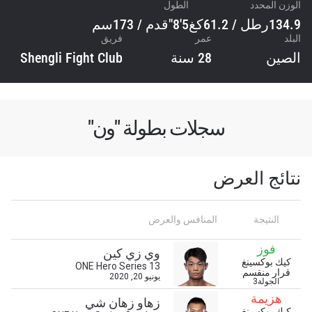
الوزن المحدد
الطول
134.9رطل / 61.2كغ
5'8"قدم / 173سم
البلد
عمر
فريق
الصين
28 سنة
Shengli Fight Club
سجلات بطولة "ون"
نتائج العرض
النتيجة
المنافس والعرض
فوز
وي زي كين
كيك بوكسينغ
ONE Hero Series 13
قرار منقسم
يونيو 20, 2020
الجولة3
ابق على اطّلاع
هزيمة
زهاو زهان شي
خذ بطولة "ون" معك أينما ذهبت! اشترك الآن للوصول
كيك بوكسينغ