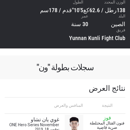
الوزن المحدد
الطول
138رطل / 62.6كغ
5'10"قدم / 178سم
البلد
عمر
الصين
30 سنة
فريق
Yunnan Kunli Fight Club
سجلات بطولة "ون"
نتائج العرض
النتيجة
المنافس والعرض
فوز
غوي يان تشاو
فنون القتال المختلطة
ONE Hero Series November
ضربة قاضية
نوفمبر 18, 2019