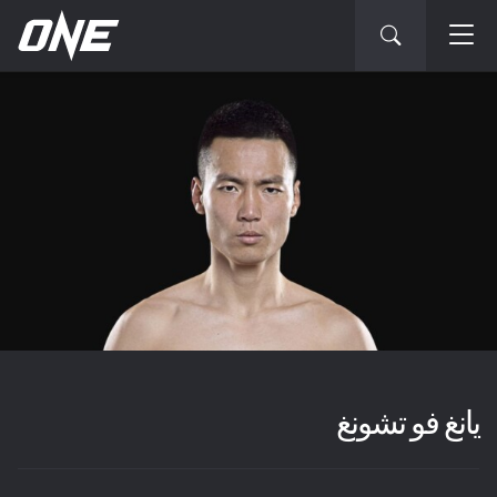
يانغ فو تشونغ