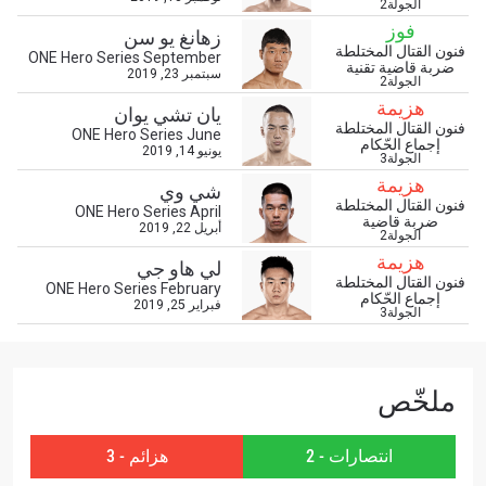
الجولة2
فوز
زهانغ يو سن
ابق على اطّلاع
فنون القتال المختلطة
ONE Hero Series September
ضربة قاضية تقنية
سبتمبر 23, 2019
خذ بطولة "ون" معك أينما ذهبت! اشترك الآن للوصول
الجولة2
إلى آخر الأخبار، وفتح العروض الخاصة والحصول على
هزيمة
يان تشي يوان
أفضل المقاعد لعروضنا الحية.
فنون القتال المختلطة
ONE Hero Series June
البريد الإلكتروني
إجماع الحّكام
يونيو 14, 2019
المنافس
الجولة3
هزيمة
شي وي
فنون القتال المختلطة
العرض
ONE Hero Series April
ضربة قاضية
الإسم
أبريل 22, 2019
الجولة2
هزيمة
لي هاو جي
فنون القتال المختلطة
ONE Hero Series February
شاهد أبرز اللقطات
إجماع الحّكام
فبراير 25, 2019
الجولة3
إشترك
بإرسال هذا النموذج، فإنك توافق على جمعنا لمعلوماتك
واستخدامها والإفصاح عنها بموجب
سياسة الخصوصية
.
ملخّص
يمكنك إلغاء الاشتراك في هذه المنشورات في أي وقت.
انتصارات - 2
هزائم - 3