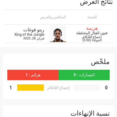
نتائج العرض
أفضل المقاعد لعروضنا الحية.
البريد الإلكتروني
المنافس
النتيجة
المنافس والعرض
العرض
الإسم
هزيمة
ريتو فوغات
فنون القتال المختلطة
King of the Jungle
إجماع الحّكام
فبراير 28, 2020
الجولة3 (5:00)
شاهد أبرز اللقطات
إشترك
بإرسال هذا النموذج، فإنك توافق على جمعنا لمعلوماتك
ملخّص
واستخدامها والإفصاح عنها بموجب
سياسة الخصوصية
.
يمكنك إلغاء الاشتراك في هذه المنشورات في أي وقت.
انتصارات - 0
هزائم - 1
1
0
إجماع الحّكام
نسبة الإنهاءات