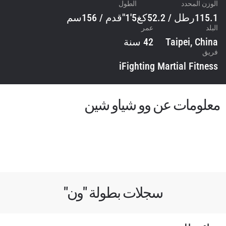
الوزن المحدد
الطول
115.1رطل / 52.2كغ
5'1"قدم / 156سم
البلد
عمر
Taipei, China
42 سنة
فريق
iFighting Martial Fitness
معلومات عن وو شياو شين
سجلات بطولة "ون"
ابق على اطّلاع
خذ بطولة "ون" معك أينما ذهبت! اشترك الآن للوصول
إلى آخر الأخبار، وفتح العروض الخاصة والحصول على