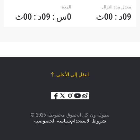
معدل مدة النزال
المدة
09د : 00ث
0س : 09د : 00ث
انتقل إلى الأعلى
© بطولة ون كل الحقوق محفوظة 2026
شروط الاستخدام
سياسة الخصوصية