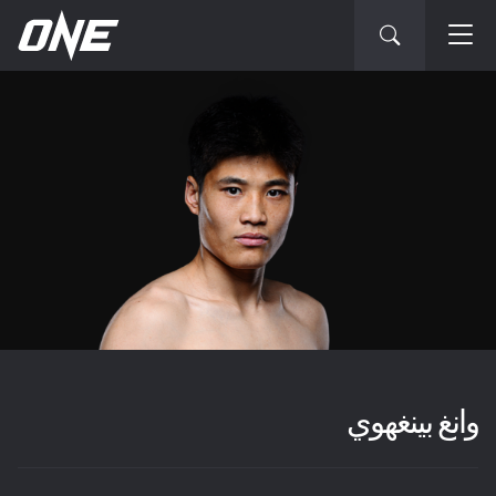
وانغ بينغهوي