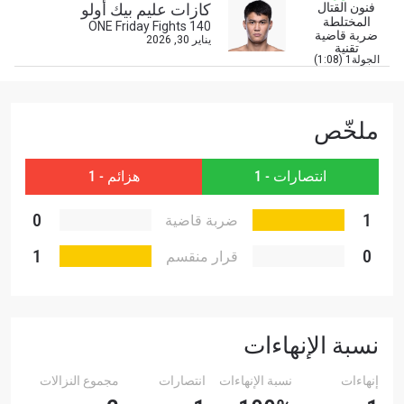
فنون القتال
كازات عليم بيك أولو
المنافس
المختلطة
ONE Friday Fights 140
ضربة قاضية
يناير 30, 2026
تقنية
العرض
الجولة1 (1:08)
الإسم
شاهد أبرز اللقطات
ملخّص
إشترك
انتصارات - 1
هزائم - 1
بإرسال هذا النموذج، فإنك توافق على جمعنا لمعلوماتك
واستخدامها والإفصاح عنها بموجب
سياسة الخصوصية
.
1
يمكنك إلغاء الاشتراك في هذه المنشورات في أي وقت.
0
ضربة قاضية
تقنية
1
0
قرار منقسم
نسبة الإنهاءات
إنهاءات
نسبة الإنهاءات
انتصارات
مجموع النزالات