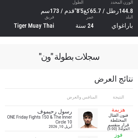
الوزن المحدد
الطول
144.8رطل / 65.7كغ
5'8"قدم / 173سم
البلد
عمر
فريق
باراغواي
24 سنة
Tiger Muay Thai
سجلات بطولة "ون"
نتائج العرض
النتيجة
المنافس والعرض
هزيمة
ابق على اطّلاع
رسول رحيموف
فنون القتال
ONE Friday Fights 150 & The Inner
خذ بطولة "ون" معك أينما ذهبت! اشترك الآن للوصول
المختلطة
Circle 10
قرار منقسم
إلى آخر الأخبار، وفتح العروض الخاصة والحصول على
أبريل 10, 2026
الجولة3 (5:00)
أفضل المقاعد لعروضنا الحية.
فوز
البريد الإلكتروني