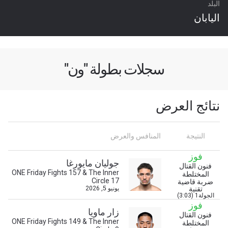
البلد
اليابان
سجلات بطولة "ون"
نتائج العرض
النتيجة
المنافس والعرض
فوز
جوليان مايورغا
ابق على اطّلاع
فنون القتال
ONE Friday Fights 157 & The Inner
المختلطة
خذ بطولة "ون" معك أينما ذهبت! اشترك الآن للوصول
Circle 17
ضربة قاضية
إلى آخر الأخبار، وفتح العروض الخاصة والحصول على
تقنية
يونيو 5, 2026
الجولة1 (3:03)
أفضل المقاعد لعروضنا الحية.
فوز
البريد الإلكتروني
زار ماويا
فنون القتال
المنافس
ONE Friday Fights 149 & The Inner
المختلطة