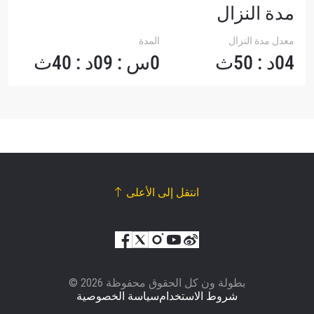
مدة النزال
معدل مدة النزال
المدة
04د : 50ث
0س : 09د : 40ث
انتقل إلى الأعلى
© بطولة ون كل الحقوق محفوظة 2026
شروط الاستخدام
سياسة الخصوصية