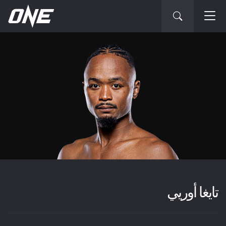
تايغا أوريي