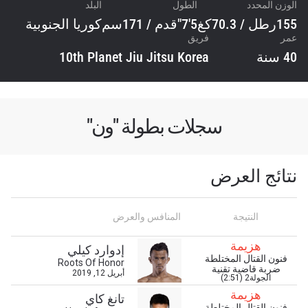
الوزن المحدد
الطول
البلد
155رطل / 70.3كغ
5'7"قدم / 171سم
كوريا الجنوبية
عمر
فريق
40 سنة
10th Planet Jiu Jitsu Korea
سجلات بطولة "ون"
نتائج العرض
النتيجة
المنافس والعرض
هزيمة
إدوارد كيلي
فنون القتال المختلطة
Roots Of Honor
ضربة قاضية تقنية
أبريل 12, 2019
الجولة2 (2:51)
هزيمة
ابق على اطّلاع
تانغ كاي
فنون القتال المختلطة