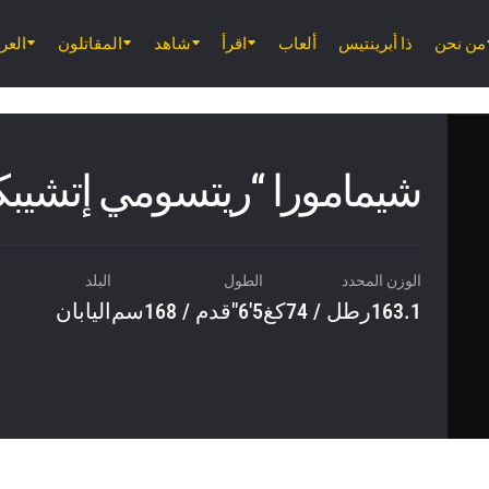
من نحن
ذا أبرينتيس
ألعاب
اقرأ
شاهد
المقاتلون
الع
شيمامورا “ريتسومي إتشيبكا
الوزن المحدد
الطول
البلد
163.1رطل / 74كغ
5'6"قدم / 168سم
اليابان