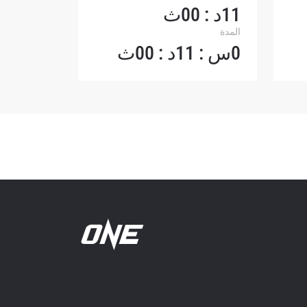
11د : 00ث
المدة
0س : 11د : 00ث