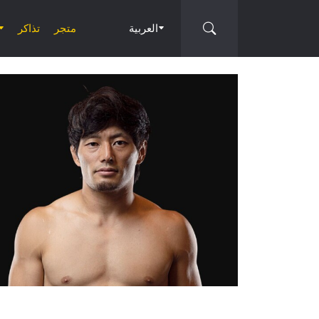
العربية
متجر
تذاكر