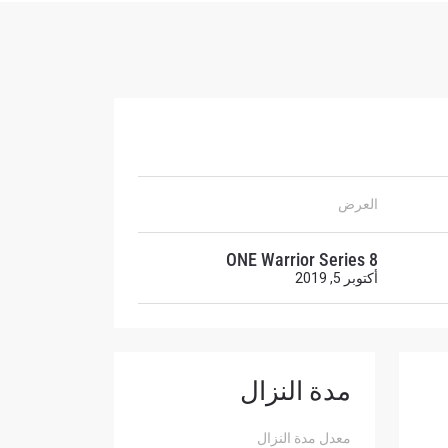
ح
العرض
ONE Warrior Series 8
أكتوبر 5, 2019
مدة النزال
لإفصاح
رات في
معدل مدة النزال