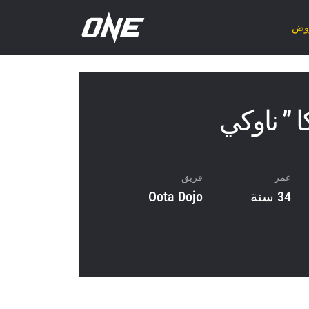
روض
 ” ناوكي
عمر
فريق
34 سنة
Oota Dojo