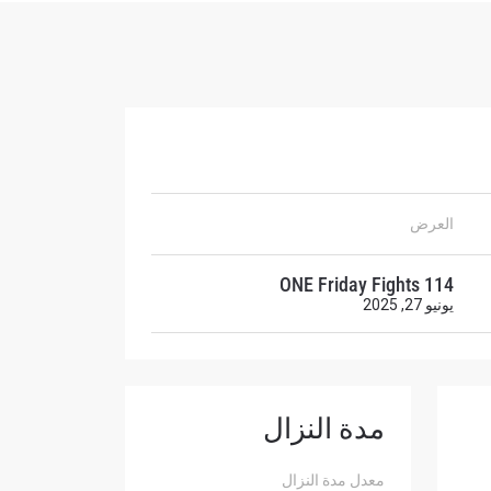
ح
العرض
ONE Friday Fights 114
يونيو 27, 2025
مدة النزال
لإفصاح
رات في
معدل مدة النزال