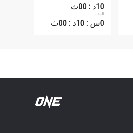
10د : 00ث
المدة
0س : 10د : 00ث