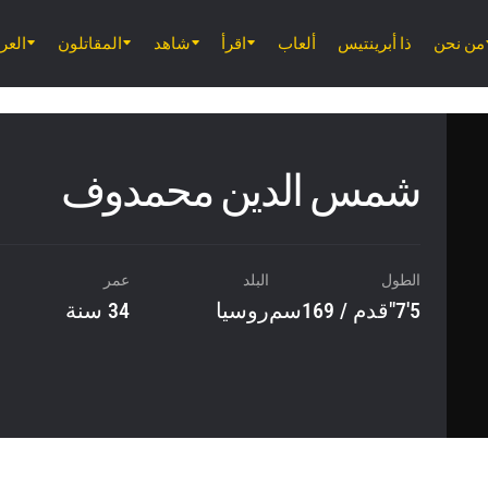
من نحن
ذا أبرينتيس
ألعاب
اقرأ
شاهد
المقاتلون
الع
شمس الدين محمدوف
الطول
البلد
عمر
5'7"قدم / 169سم
روسيا
34 سنة